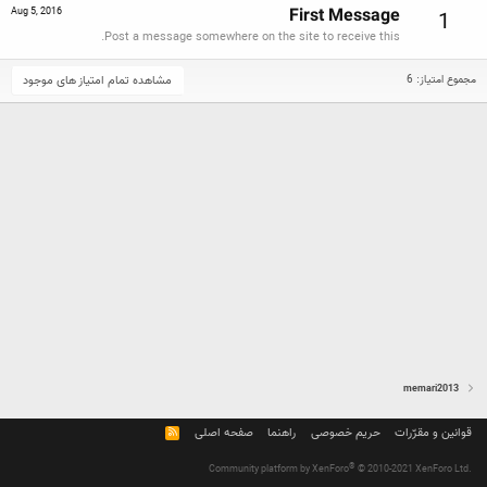
First Message
Aug 5, 2016
1
Post a message somewhere on the site to receive this.
مشاهده تمام امتیاز های موجود
مجموع امتیاز: 6
memari2013
قوانین و مقرّرات
حریم خصوصی
راهنما
صفحه اصلی
R
S
S
®
Community platform by XenForo
© 2010-2021 XenForo Ltd.