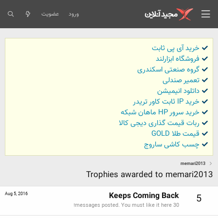
ورود
عضویت
خرید آی پی ثابت
فروشگاه ابزارلند
گروه صنعتی اسکندری
تعمیر صندلی
داتلود انیمیشن
خرید IP ثابت کاور تریدر
خرید سرور HP ماهان شبکه
ربات قیمت گذاری دیجی کالا
قیمت طلا GOLD
چسب کاشی ساروج
memari2013
Trophies awarded to memari2013
Keeps Coming Back
Aug 5, 2016
5
30 messages posted. You must like it here!