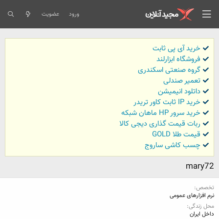
ورود
عضویت
خرید آی پی ثابت
فروشگاه ابزارلند
گروه صنعتی اسکندری
تعمیر صندلی
داتلود انیمیشن
خرید IP ثابت کاور تریدر
خرید سرور HP ماهان شبکه
ربات قیمت گذاری دیجی کالا
قیمت طلا GOLD
چسب کاشی ساروج
mary72
تخصص
نرم افزارهای عمومی
محل زندگی
داخل ایران