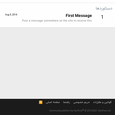
دستاوردها
First Message
Aug 5, 2016
1
Post a message somewhere on the site to receive this.
قوانین و مقرّرات
حریم خصوصی
راهنما
صفحه اصلی
R
S
S
®
Community platform by XenForo
© 2010-2021 XenForo Ltd.