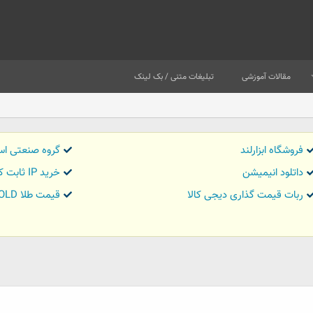
مقالات آموزشی
تبلیغات متنی / بک لینک
فروشگاه ابزارلند
گروه صنعتی اس
داتلود انیمیشن
خرید IP ثابت کاور تریدر
ربات قیمت گذاری دیجی کالا
قیمت طلا GOLD