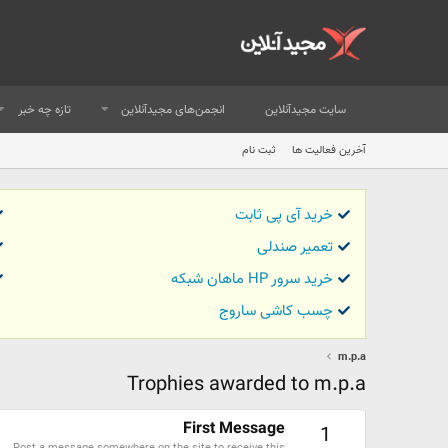
سایت مجیدآنلاین
انجمن‌های مجیدآنلاین
تازه چه خبر
آخرین فعالیت ها
ثبت نام
خرید آی پی ثابت
تعمیر صندلی
خرید سرور HP ماهان شبکه
چسب کاشی ساروج
m.p.a
Trophies awarded to m.p.a
First Message
1