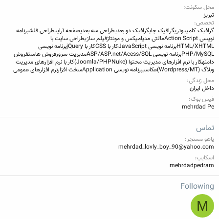
محل سکونت
تبریز
تخصص
گرافیک کامپیوتری
گرافیک چاپ
گرافیک دو بعدی
طراحی سه بعدی
صفحه آرایی
طراحی فلش
برنامه
نویسی Action Script
مالتی مدیا
میکس و مونتاژ
فیلم سازی
طراحی سایت با
HTML/XHTML
برنامه نویسی JavaScript
کار با CSS
کار با jQuery
برنامه نویسی
PHP/MySQL
برنامه نویسی ASP/ASP.net/Acess/SQL
مدیریت سرور
فروش هاست
فروش
دامنه
کار با نرم افزارهای مدیریت محتوا (Joomla/PHPNuke)
کار با نرم افزارهای مدیریت
وبلاگ (Wordpress/MT)
عکاسی
برنامه نویسی Application
سخت افزار
نرم افزارهای عمومی
محل زندگی
داخل ایران
فیس بوک
mehrdad Pe
تماس
یاهو مسنجر
mehrdad_lovly_boy_90@yahoo.com
اسکایپ
mehrdadpedram
Following
M