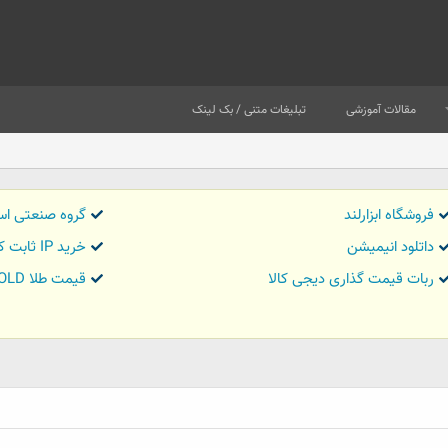
مقالات آموزشی
تبلیغات متنی / بک لینک
فروشگاه ابزارلند
گروه صنعتی اس
داتلود انیمیشن
خرید IP ثابت کاور تریدر
ربات قیمت گذاری دیجی کالا
قیمت طلا GOLD