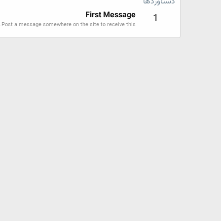
دستاوردها
First Message
1
Post a message somewhere on the site to receive this.