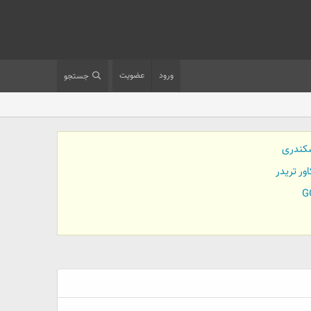
ورود
عضویت
جستجو
کندری