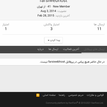
farsiwebhost
New Member
·
41
·
از
تهران
عضویت
Aug 3, 2014
آخرین بازدید
Feb 28, 2015
ارسال ها
امتیاز واکنش
امتیاز
1
3
11
پیدا کردن
ارسال های پروفایل
آخرین فعالیت
ارسال ها
درباره
در حال حاضر هیچ پیامی در پروفایل farsiwebhost نیست.
قوانین و مقرّرات
حریم خصوصی
راهنما
صفحه اصلی
R
S
S
®
Community platform by XenForo
© 2010-2021 XenForo Ltd.