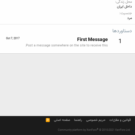
محل زندگی
داخل ایران
جنسیت
مرد
دستاوردها
First Message
Oct 7, 2017
1
Post a message somewhere on the site to receive this.
قوانین و مقرّرات
حریم خصوصی
راهنما
صفحه اصلی
R
S
S
®
Community platform by XenForo
© 2010-2021 XenForo Ltd.