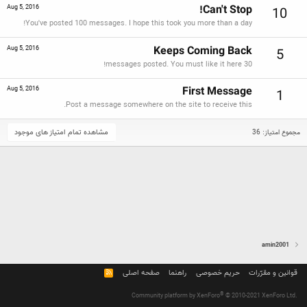
Can't Stop!
Aug 5, 2016
10
You've posted 100 messages. I hope this took you more than a day!
Keeps Coming Back
Aug 5, 2016
5
30 messages posted. You must like it here!
First Message
Aug 5, 2016
1
Post a message somewhere on the site to receive this.
مشاهده تمام امتیاز های موجود
مجموع امتیاز: 36
amin2001
قوانین و مقرّرات
حریم خصوصی
راهنما
صفحه اصلی
R
S
S
®
Community platform by XenForo
© 2010-2021 XenForo Ltd.