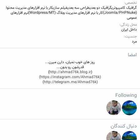
تخصص
گرافیک کامپیوتری
گرافیک دو بعدی
طراحی سه بعدی
فیلم سازی
کار با نرم افزارهای مدیریت محتوا
(Joomla/PHPNuke)
کار با نرم افزارهای مدیریت وبلاگ (Wordpress/MT)
نرم افزارهای
عمومی
محل زندگی
داخل ایران
جنسیت
مرد
امضا
روز های خوب نمیان، دارن میرن...
قدرشون رو بدون...
)
http://ahmad76k.blog.ir
(
(https://instagram.com/Ahmad76k)
(http://telegram.me/Ahmad76k)
Following
دنبال کنندگان