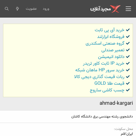
ورود
عضویت
خرید آی پی ثابت
فروشگاه ابزارلند
گروه صنعتی اسکندری
تعمیر صندلی
داتلود انیمیشن
خرید IP ثابت کاور تریدر
خرید سرور HP ماهان شبکه
ربات قیمت گذاری دیجی کالا
قیمت طلا GOLD
چسب کاشی ساروج
ahmad-kargari
دانشجوی رشته مهندسی برق دانشگاه کاشان
محل سکونت
ایران/قم