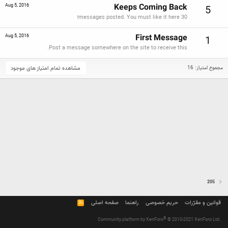
Keeps Coming Back
Aug 5, 2016
5
30 messages posted. You must like it here!
First Message
Aug 5, 2016
1
Post a message somewhere on the site to receive this.
مشاهده تمام امتیاز های موجود
مجموع امتیاز: 16
205
قوانین و مقرّرات
حریم خصوصی
راهنما
صفحه اصلی
R
S
S
®
Community platform by XenForo
© 2010-2021 XenForo Ltd.