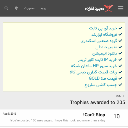
ورود
عضویت
خرید آی پی ثابت
فروشگاه ابزارلند
گروه صنعتی اسکندری
تعمیر صندلی
داتلود انیمیشن
خرید IP ثابت کاور تریدر
خرید سرور HP ماهان شبکه
ربات قیمت گذاری دیجی کالا
قیمت طلا GOLD
چسب کاشی ساروج
205
Trophies awarded to 205
Can't Stop!
Aug 5, 2016
10
You've posted 100 messages. I hope this took you more than a day!