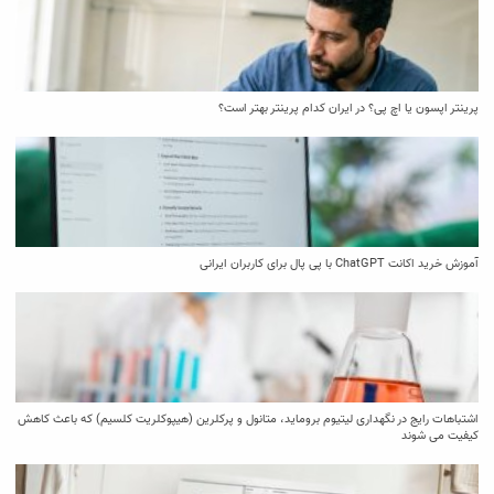
پرینتر اپسون یا اچ پی؟ در ایران کدام پرینتر بهتر است؟
آموزش خرید اکانت ChatGPT با پی پال برای کاربران ایرانی
اشتباهات رایج در نگهداری لیتیوم بروماید، متانول و پرکلرین (هیپوکلریت کلسیم) که باعث کاهش
کیفیت می‌ شوند