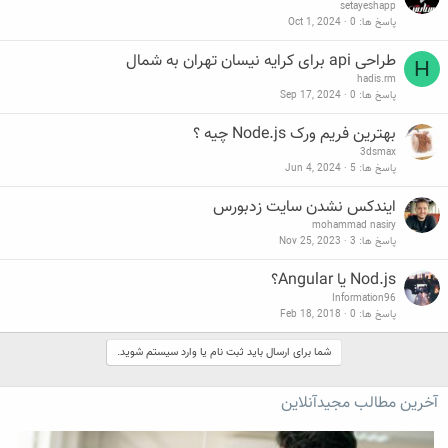
setayeshapp
پاسخ ها
0
Oct 1, 2024
طراحی api برای کرایه نیسان تهران به شمال
H
hadis.rm
پاسخ ها
0
Sep 17, 2024
بهترین فریم ورک Node.js چیه ؟
3dsmax
پاسخ ها
5
Jun 4, 2024
ایندکس نشدن سایت زدبورس
mohammad nasiry
پاسخ ها
3
Nov 25, 2023
Nod.js یا Angular؟
Information96
پاسخ ها
0
Feb 18, 2018
شما برای ارسال باید ثبت نام یا وارد سیستم شوید.
آخرین مطالب مجیدآنلاین