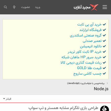
ورود
عضویت
خرید آی پی ثابت
فروشگاه ابزارلند
گروه صنعتی اسکندری
تعمیر صندلی
داتلود انیمیشن
خرید IP ثابت کاور تریدر
خرید سرور HP ماهان شبکه
ربات قیمت گذاری دیجی کالا
قیمت طلا GOLD
چسب کاشی ساروج
برنامه‌نویسی با جاوااسکریپت (JavaScript)
Node.js
فیلتر
طراحی بازی تلگرام مشابه همستر و تپ سواپ