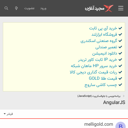
ورود
عضویت
خرید آی پی ثابت
فروشگاه ابزارلند
گروه صنعتی اسکندری
تعمیر صندلی
داتلود انیمیشن
خرید IP ثابت کاور تریدر
خرید سرور HP ماهان شبکه
ربات قیمت گذاری دیجی کالا
قیمت طلا GOLD
چسب کاشی ساروج
برنامه‌نویسی با جاوااسکریپت (JavaScript)
AngularJS
فیلتر
melligold.com
B