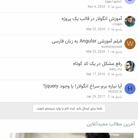
bijan1azmi1
پاسخ ها
0
Nov 6, 2024
آموزش انگولار در قالب یک پروژه
r.majidi
پاسخ ها
2
Mar 25, 2024
فیلم آموزشی Angular به زبان فارسی
W
workshopcode
پاسخ ها
1
Mar 25, 2024
رفع مشکل در یک کد کوتاه
bahy_my
پاسخ ها
0
Sep 17, 2018
آیا نیازه برم سراغ انگولار! با وجود jquery؟
H
H05531N
پاسخ ها
2
Jan 29, 2017
شما برای ارسال باید ثبت نام یا وارد سیستم شوید.
آخرین مطالب مجیدآنلاین