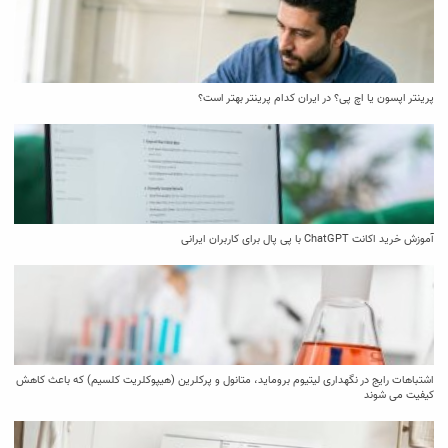
پرینتر اپسون یا اچ پی؟ در ایران کدام پرینتر بهتر است؟
آموزش خرید اکانت ChatGPT با پی پال برای کاربران ایرانی
اشتباهات رایج در نگهداری لیتیوم بروماید، متانول و پرکلرین (هیپوکلریت کلسیم) که باعث کاهش
کیفیت می‌ شوند