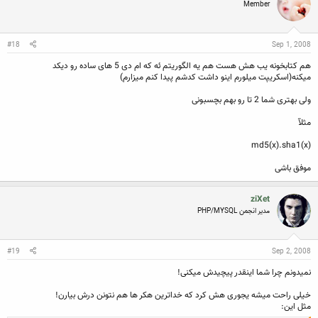
Member
#18
Sep 1, 2008
هم کتابخونه یب هش هست هم یه الگوریتم ئه که ام دی 5 های ساده رو دیکد
میکنه(اسکریپت میلورم اینو داشت کدشم پیدا کنم میزارم)
ولی بهتری شما 2 تا رو بهم بچسبونی
مثلآ
md5(x).sha1(x)
موفق باشی
ziXet
مدیر انجمن PHP/MYSQL
#19
Sep 2, 2008
نمیدونم چرا شما اینقدر پیچیدش میکنی!
خیلی راحت میشه یجوری هش کرد که خداترین هکر ها هم نتونن درش بیارن!
مثل این: