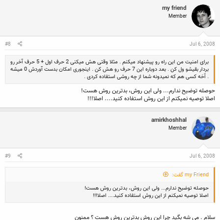
c
my friend
t
Member
i
o
n
s
:
#8
Jul 6, 2008
برای امنیت من این راه رو پیشنهاد میکنم . مثلا وقتی هش میکنی 2 حرف اول + 5 حرف آخر رو
بردار بقیشو ول کن . بعد دوباره این 7 حرف رو هش کن . اینجوری امکان بدست آوردش 0 میشه
. آخه کسی هم که نمیدونه شما از چه روشی استفاده کردی .
حوصله توضیح ندارم... ولی این روش، بدترین روش هست!
اصلا توصیه نمیکنم از این روش استفاده کنید.... اصلا!!!
amirkhoshhal
Member
#9
Jul 6, 2008
my Friend گفت:
حوصله توضیح ندارم... ولی این روش، بدترین روش هست!
اصلا توصیه نمیکنم از این روش استفاده کنید.... اصلا!!!
سلام . می شه بگید چرا این روش بدترین روش هست ؟ ممنون