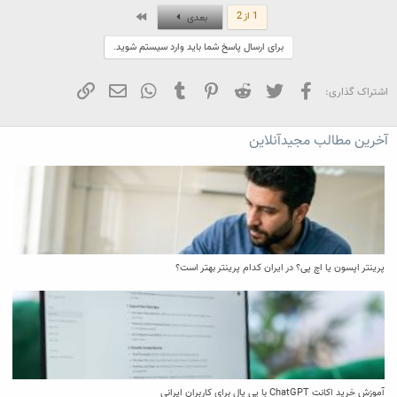
c
آخر
1 از 2
بعدی
t
i
برای ارسال پاسخ شما باید وارد سیستم شوید.
o
n
s
:
فیسبوک
تویتر
Reddit
Pinterest
Tumblr
WhatsApp
ایمیل
لینک
اشتراک گذاری:
آخرین مطالب مجیدآنلاین
پرینتر اپسون یا اچ پی؟ در ایران کدام پرینتر بهتر است؟
آموزش خرید اکانت ChatGPT با پی پال برای کاربران ایرانی