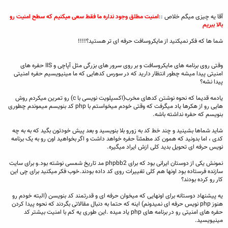
آقا یه چیزی میگم خلاص ::
امنیت مطلق وجود نداره ما فقط سعی میکنیم که سطح امنیت رو
بالا ببریم
شما ها که فکر نمیکنید از مایکروسافت حرفه ای تر هستید؟!!!!
وقتی روی برنامه های مایکروسافت و بر روی سرور های بزرگی مثل آپاچی و IIS حفره های
امنیتی پیدا میشه چطور انتظار دارید که در سورس کدهایی که ما مینیویسیم حفره امنیتی
پیدا نشه؟
یادمه قدیما که نحوه نوشتن کدهای مخرب(اکسپلویت نویسی با c) رو تمرین میکردم روش
هایی رو از هکرها یاد میگرفت که وقتی خودم میخواستم با php کد بنویسم میموندم چطوری
بنویسم که حفره نداشته باشه.
شاید شماها بشینید و چند خط کد به زورو بلا بنویسید و بعد پیش خودتون بگید که به به چه
کدی ، اما بدونید که همون کد مطمئنآ حفره خواهد داشت و اگر بخواهید اون رو به یک برنامه
نویس حرفه ای تحویل بدید کلی ازش ایراد میگیره.
نمونش یکی از دوستان ایرانی بود که برای phpbb2 مد تاریخ شمسی نوشته بود.و برای سایت
سازنده فرستاده بود اونها هم کلی تغییرات روی کد داده بودند.خوب فکر میکنید برای چی این
کار رو کرده بودند؟
یه پیشنهاد دوستانه برای اونهایی که میخوان حرفه ای و قدرتمند کد بنویسن (البته خودم رو
هنوز php نویس حرفه ای نمیدونم) اینه که حتما به دنبال مقالاتی بگردند که نحوه پیدا کردن
حفره های امنیتی رو در برنامه های php یاد میده .این طوری یه کم با امنیت بیشتر کد
مینیویسید.