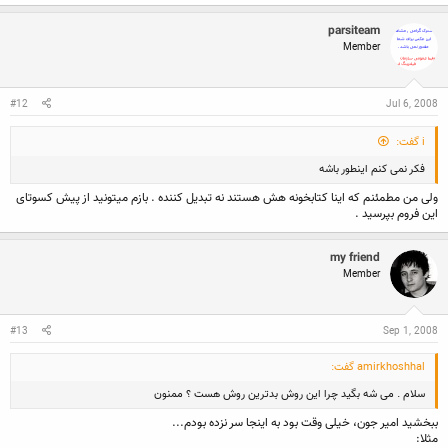
بردار بقیشو ول کن . بعد دوباره این 7 حرف رو هش کن . اینجوری امکان بدست آوردش 0 میشه
. آخه کسی هم که نمیدونه شما از چه روشی استفاده کردی .
parsiteam
Member
#12
Jul 6, 2008
i گفت:
فکر نمی کنم اینطور باشه
ولی من مطمئنم که اینا کتابخونه هش هستند نه تبدیل کننده . بازم میتونید از پیش کسوتای
این فروم بپرسید .
my friend
Member
#13
Sep 1, 2008
amirkhoshhal گفت:
سلام . می شه بگید چرا این روش بدترین روش هست ؟ ممنون
ببخشید امیر جون، خیلی وقت بود به اینجا سر نزده بودم...
مثلا: