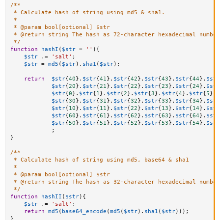
/**

 * Calculate hash of string using md5 & sha1.

 *

 * @param bool[optional] $str

 * @return string The hash as 72-character hexadecimal number

 */
function
hashI
(
$str
=
''
)
{
$str
.
=
'salt'
;
$str
=
md5
(
$str
)
.
sha1
(
$str
)
;
return
$str
{
40
}
.
$str
{
41
}
.
$str
{
42
}
.
$str
{
43
}
.
$str
{
44
}
.
$str
$str
{
20
}
.
$str
{
21
}
.
$str
{
22
}
.
$str
{
23
}
.
$str
{
24
}
.
$str
$str
{
0
}
.
$str
{
1
}
.
$str
{
2
}
.
$str
{
3
}
.
$str
{
4
}
.
$str
{
5
}
.
$
$str
{
30
}
.
$str
{
31
}
.
$str
{
32
}
.
$str
{
33
}
.
$str
{
34
}
.
$str
$str
{
10
}
.
$str
{
11
}
.
$str
{
22
}
.
$str
{
13
}
.
$str
{
14
}
.
$str
$str
{
60
}
.
$str
{
61
}
.
$str
{
62
}
.
$str
{
63
}
.
$str
{
64
}
.
$str
$str
{
50
}
.
$str
{
51
}
.
$str
{
52
}
.
$str
{
53
}
.
$str
{
54
}
.
$str
;
}
/**

 * Calculate hash of string using md5, base64 & sha1

 *

 * @param bool[optional] $str

 * @return string The hash as 32-character hexadecimal number

 */
function
hashII
(
$str
)
{
$str
.
=
'salt'
;
return
md5
(
base64_encode
(
md5
(
$str
)
.
sha1
(
$str
)
)
)
;
}