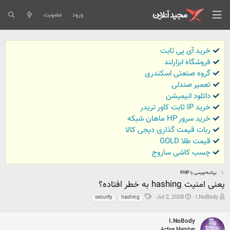
ورود
عضویت
خرید آی پی ثابت
فروشگاه ابزارلند
گروه صنعتی اسکندری
تعمیر صندلی
داتلود انیمیشن
خرید IP ثابت کاور تریدر
خرید سرور HP ماهان شبکه
ربات قیمت گذاری دیجی کالا
قیمت طلا GOLD
چسب کاشی ساروج
برنامه‌نویسی با PHP
یعنی امنیت hashing به خطر افتاده؟
ش
ت
ب
Jul 2, 2008
I.NoBody
security
hashing
ر
ا
ر
و
ر
چ
ع
ی
س
I.NoBody
ک
خ
ب
Active Member