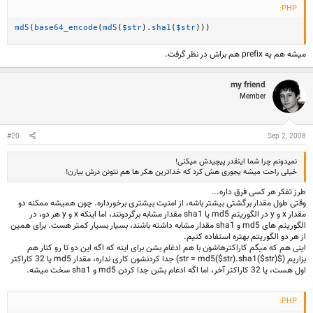
PHP:
md5
(
base64_encode
(
md5
(
$str
)
.
sha1
(
$str
)
)
)
میشه هم یه prefix هم براش در نظر گرفت.
my friend
Member
#20
Sep 2, 2008
نمیدونم چرا شما اینقدر پیچیدش میکنی!
خیلی راحت میشه یجوری هش کرد که خداترین هکر ها هم نتونن درش بیارن!
طرز تفکر هر کسی فرق داره...
وقتی طول مقدار برگشتی بیشتر باشه، از امنیت بیشتری برخورداره. چون همیشه ممکنه دو
مقدار x و y در الگوریتم md5 یا sha1 مقدار مشابه برگردونند، اما اینکه x و y هر دو، در
الگوریتم های md5 و sha1 مقدار مشابه داشته باشند، بسیار بسیار کمتر هست. برای همین
از هر دو الگوریتم بهتره استفاده کنیم.
اینی هم که میگم کاراکترهاشون با هم ادغام بشن برای اینه که اگه این دو تا رو کنار هم
بزاریم ($str = md5($str).sha1($str)) جدا کردنشون کاری نداره، مقدار md5 یا 32 کاراکتر
اول هست، یا 32 کاراکتر آخر، اما اگه ادغام بشن جدا کردن md5 و sha1 سخت میشه.
PHP: