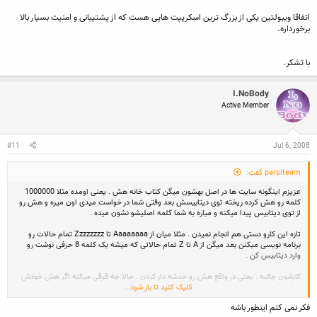
اتفاقا ویبولتین یکی از بزرگ ترین اسکریپت هایی هست که از پشتیبانی و امنیت بسیار بالا
برخورداره.
با تشکر.
I.NoBody
Active Member
#11
Jul 6, 2008
parsiteam گفت:
عزیزم اینگونه سایت ها در اصل بهشون میگن کتاب خانه هش . یعنی اومده مثلا 1000000
کلمه رو هش کرده ریخته توی دیتابیسش بعد وقتی شما در خواست میدی اون میره و هش رو
از توی دیتابیس پیدا میکنه و میاره به شما کلمه اصلیشو نشون میده .
تازه این کارو دستی هم انجام نمیدن . مثلا میان از Aaaaaaaa تا Zzzzzzzz تمام حالات رو
برنامه نویسی میکنن بعد میگن از A تا Z تمام حالاتی که میشه یک کلمه 8 حرفی نوشت رو
وارد دیتابیس کن .
کارشون جالبه . یعنی در واقع هش رو خدشه دار کردن . حالا چه فرقی میکنه اگر هش خودش
کلیک کنید تا باز شود...
بر نمی گرده به حالت اول از طریق این سایتا که میشه برگردون .
فکر نمی کنم اینطور باشه
برای امنیت من این راه رو پیشنهاد میکنم . مثلا وقتی هش میکنی 2 حرف اول + 5 حرف آخر رو