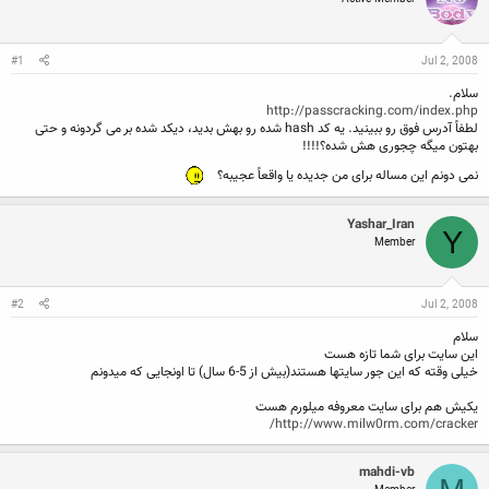
ن
ش
ه
ن
ر
ا
د
و
ه
ع
#1
Jul 2, 2008
م
و
سلام.
ض
http://passcracking.com/index.php
و
لطفاً آدرس فوق رو ببینید. یه کد hash شده رو بهش بدید، دیکد شده بر می گردونه و حتی
ع
بهتون میگه چجوری هش شده؟!!!!
نمی دونم این مساله برای من جدیده یا واقعاً عجیبه؟
Yashar_Iran
Y
Member
#2
Jul 2, 2008
سلام
این سایت برای شما تازه هست
خیلی وقته که این جور سایتها هستند(بیش از 5-6 سال) تا اونجایی که میدونم
یکیش هم برای سایت معروفه میلورم هست
http://www.milw0rm.com/cracker/
mahdi-vb