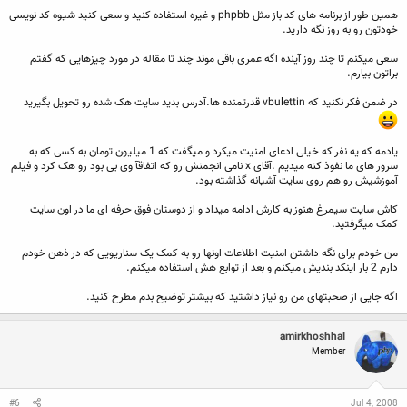
همین طور از برنامه های کد باز مثل phpbb و غیره استفاده کنید و سعی کنید شیوه کد نویسی
خودتون رو به روز نگه دارید.
سعی میکنم تا چند روز آینده اگه عمری باقی موند چند تا مقاله در مورد چیزهایی که گفتم
براتون بیارم.
در ضمن فکر نکنید که vbulettin قدرتمنده ها.آدرس بدید سایت هک شده رو تحویل بگیرید
یادمه که یه نفر که خیلی ادعای امنیت میکرد و میگفت که 1 میلیون تومان به کسی که به
سرور های ما نفوذ کنه میدیم .آقای x نامی انجمنش رو که اتفاقآ وی بی بود رو هک کرد و فیلم
آموزشیش رو هم روی سایت آشیانه گذاشته بود.
کاش سایت سیمرغ هنوز به کارش ادامه میداد و از دوستان فوق حرفه ای ما در اون سایت
کمک میگرفتید.
من خودم برای نگه داشتن امنیت اطلاعات اونها رو به کمک یک سناریویی که در ذهن خودم
دارم 2 بار اینکد بندیش میکنم و بعد از توابع هش استفاده میکنم.
اگه جایی از صحبتهای من رو نیاز داشتید که بیشتر توضیح بدم مطرح کنید.
amirkhoshhal
Member
#6
Jul 4, 2008