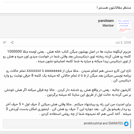
منتظر مقالاتتون هستم !
parsiteam
Member
#7
Jul 5, 2008
عزیزم اینگونه سایت ها در اصل بهشون میگن کتاب خانه هش . یعنی اومده مثلا 1000000
کلمه رو هش کرده ریخته توی دیتابیسش بعد وقتی شما در خواست میدی اون میره و هش رو
از توی دیتابیس پیدا میکنه و میاره به شما کلمه اصلیشو نشون میده .
تازه این کارو دستی هم انجام نمیدن . مثلا میان از aaaaaaaa تا zzzzzzzz تمام حالات رو
برنامه نویسی میکنن بعد میگن از a تا z تمام حالاتی که میشه یک کلمه 8 حرفی نوشت رو وارد
دیتابیس کن .
کارشون جالبه . یعنی در واقع هش رو خدشه دار کردن . حالا چه فرقی میکنه اگر هش خودش
بر نمی گرده به حالت اول از طریق این سایتا که میشه برگردون .
برای امنیت من این راه رو پیشنهاد میکنم . مثلا وقتی هش میکنی 2 حرف اول + 5 حرف آخر
رو بردار بقیشو ول کن . بعد دوباره این 7 حرف رو هش کن . اینجوری امکان بدست آوردش 0
میشه . آخه کسی هم که نمیدونه شما از چه روشی استفاده کردی .
R
amirkhoshhal
and
EMIRATES
e
a