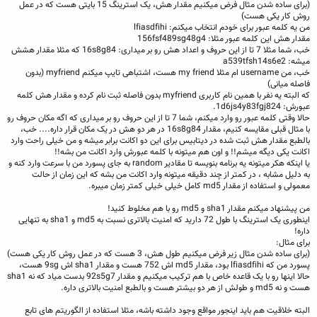
(برای ساده شدن مثال فرض میکنیم مقدار هش، یک استرینگ 15 بایتی هست که در عمل
روش کار یکی هست)
من یه کلمه عبور برای خودم انتخاب میکنم: lfiasdfihi
مقدار هش این کلمه عبور مثلا: 156fsf489sg48g4
خب، شما مثلا 7 تا از این حروف و اعداد هش رو بر میداری: 16s8g84 که مثلا مقدار هشش
میشه: a539tfsh14s6e2
خب، من username ام مثلا my friend هست، اشتباهی تایپ میکنم myfriend (بدون
فاصله میانی)
که البته یه نفر با همین نام کاربری myfriend بدون فاصله ثبت نام کرده و مقدار هش کلمه
عبورش: 1d6js4y83fgj824.
حالا وقتی کلمه عبور رو وارد میکنم، شما 7 تا از این حروف رو بر میداری که اگه مکان حروف رو
با مثال قبلی مقایسه کنیم، مقدار 16s8g84 در هر دو هش در یک مکان قرار داره.... خب،
بالطبع مقدار هش ثبت شده در دیتابیس برای این دو اکانت برابر میشه و من خیلی راحت وارد
اکانت یکی دیگه میشم!! و اون هم میتونه با کلمه عبورش وارد اکانت من بشه!!
یا اینکه هکر میتونه یه برنامه بنویسه تا مقادیر random به جای پسورد من با سرعت وارد کنه و
به دلیل مشابه ، در کمتر از چند دقیقه میتونه وارد اکانت من بشه که این زمان از حالت
معمولی و استفاده از مقدار md5 کامل خیلی خیلی کمتر زمان میبره.
من پیشنهاد میکنم مقدار sha1 و md5 رو با هم مخلوط کنید!
اینطوری یک استرینگ با طول 72 دارید که امنیت بالاتری نسبت به md5 و sha1 به تنهایی
داره!
برای مثال:
(برای ساده شدن مثال زیر فرض میکنیم طول هش، 3 هست که در عمل روش کار یکی هست)
پسورد من که lfiasdfihi بود، مقدار md5 اش 752 هست و مقدار sha1 اش 9sg هست،
حالا اینها رو با یک قاعده خاص با هم ترکیب میکنیم و مقدار 92s5g7 بدست میاد که نه sha1
هست و نه md5 و طولش از هر دو بیشتر هست و بالطبع امنیت بالاتری داره.
البته خلاقیت هم باید اینجور مواقع وجود داشته باشه، مثلا استفاده از الگوریتم های تابع