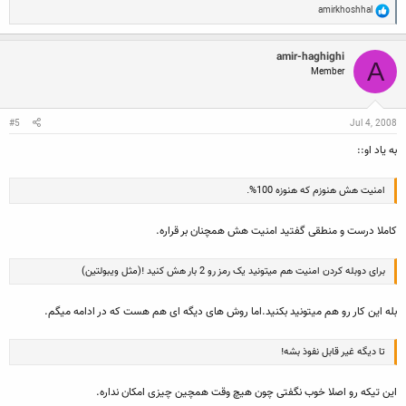
R
amirkhoshhal
e
a
c
amir-haghighi
t
A
Member
i
o
n
s
:
#5
Jul 4, 2008
به یاد او::
امنیت هش هنوزم که هنوزه 100%‌.
کاملا درست و منطقی گفتید امنیت هش همچنان بر قراره.
برای دوبله کردن امنیت هم میتونید یک رمز رو 2 بار هش کنید !‌(مثل ویبولتین)
بله این کار رو هم میتونید بکنید.اما روش های دیگه ای هم هست که در ادامه میگم.
تا دیگه غیر قابل نفوذ بشه!
این تیکه رو اصلا خوب نگفتی چون هیچ وقت همچین چیزی امکان نداره.