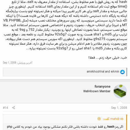
hash که به روش فوق با هم مخلوط بشن، استفاده از مقدار معروف به salt، مثلا از تابع
()time موقع ثبت نام استفاده کنیم و از این مقدار بجای salt استفاده کنیم. اینطوری چیز
جالبی میشه و مقدار salt برای هر کاربر تغییر پیدا میکنه و هکر نمیتونه اونو بدست بیاره(مگه
اینکه به پایگاه داده دسترسی داشته باشه که دیگه همه این کارها بی فایده هست!!) یا اینکه
اگه شما دارید سیستمی مینویسید که روی سرورهای مختلف نصب میشه (مثل VB, PHPBB,
MT و غیره) برای انتخاب حروف ، بصورت رندوم و اختصاصی همون سیستم استفاده کنید. مثلا
موقع نصب سیستم، شما بصورت تصادفی اینها رو بچینید: یکبار مقدار 752 و 9sg که به
ترتیب برای md5 و sha1 هست رو به صورت 92s5g7 مخلوط کنید، و دفعه بعد ، موقع نصب
سیستم بصورت g9s275 مخلوط کنید. اینطوری اگه سورس سیستم هم دست هکر بیوفته،
چون بصورت رندوم مقادیر با هم ادغام میشن و برای هر سایت فرق داره، هکر عملا نمیتونه
کاری بکنه و مقدار md5 یا sha1 اصلی رو از 92s5g7 بدست نمیتونه بیاره...
خب، خیلی حرف زدم... فعلا!
آخرین ویرایش:
Sep 1, 2008
R
amirkhoshhal
and
eAmin
e
a
c
foranyone
t
Well-Known Member
i
o
n
s
:
#14
Sep 1, 2008
mahdi-vb گفت:
اگر رمز
hash
رو فقط خودت داشته باشی فکر نکنم مشکلی بوجود بیاد من خودم یه کلاس php