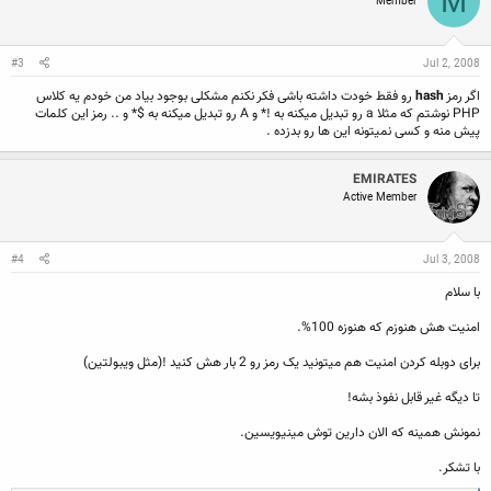
M
Member
#3
Jul 2, 2008
اگر رمز
hash
رو فقط خودت داشته باشی فکر نکنم مشکلی بوجود بیاد من خودم یه کلاس
PHP نوشتم که مثلا a رو تبدیل میکنه به !* و A رو تبدیل میکنه به $* و .. رمز این کلمات
پیش منه و کسی نمیتونه این ها رو بدزده .
EMIRATES
Active Member
#4
Jul 3, 2008
با سلام
امنیت هش هنوزم که هنوزه 100%‌.
برای دوبله کردن امنیت هم میتونید یک رمز رو 2 بار هش کنید !‌(مثل ویبولتین)
تا دیگه غیر قابل نفوذ بشه!
نمونش همینه که الان دارین توش مینیویسین.
با تشکر.