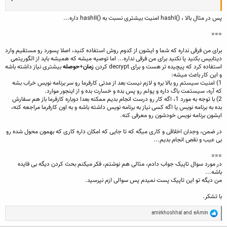
پس در مثال بالا ، ()hashI امنیت بیشتری نسبت به ()hashII داره...
===
برای من فرقی نداره که شما و ایشون از کدوم روش استفاده کنید، اصلا پسورد رو مستقیم وارد
دیتابیس بکنید یا نکنید برای من فرقی نداره... اما توصیه میشه که همیشه باید از الگوریتمی
استفاده کرد که پیچیده تر هست و برای decrypt کردن
زمان
+
حوصله
بیشتری نیاز داشته باشه
و این کار باعث میشه:
1) امنیت سیستم رو بالا بره و لازم نیست بعد از مدتی کارفرما رو سر برنامه نویس خراب بشه
که آره، سیستمت باگ داره و پولم رو پس بده و خسارت بده و از اینجور موارد.
2) با توجه به مورد 1، اگه کار رو درست انجام بدیم ممکنه بعدا دوباره کارفرما باز هم سفارش
بده به برنامه نویس یا اگه کسی نیاز به برنامه نویس داشته باشه و به اون کارفرما مراجعه کنه،
ایشون برنامه نویس خودشون رو معرفی کنه.
در ضمن، وجدان اخلاقی و کاری میگه که تا جایی که امکان داره کاری که بهمون محول شده رو
بی عیب و نقص انجام بدیم...
===
در مورد سوال تاپیک جواب دادم، مثالی هم نوشتم، فکر میکنم بحث کردن دیگه بی فایده
باشه...
من دیگه تو این تاپیک پست نمیدم پس سوالی ازم نپرسید.
با تشکر.
R
amirkhoshhal
and
eAmin
e
a