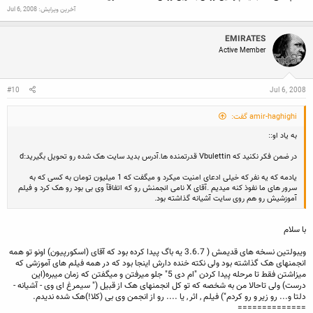
آخرین ویرایش:
Jul 6, 2008
EMIRATES
Active Member
#10
Jul 6, 2008
amir-haghighi گفت:
به یاد او::
در ضمن فکر نکنید که Vbulettin قدرتمنده ها.آدرس بدید سایت هک شده رو تحویل بگیرید:d
یادمه که یه نفر که خیلی ادعای امنیت میکرد و میگفت که 1 میلیون تومان به کسی که به
سرور های ما نفوذ کنه میدیم .آقای X نامی انجمنش رو که اتفاقآ وی بی بود رو هک کرد و فیلم
آموزشیش رو هم روی سایت آشیانه گذاشته بود.
با سلام
ویبولتین نسخه های قدیمش ( 3.6.7 یه باگ پیدا کرده بود که آقای (اسکورپیون) اونو تو همه
انجمنهای هک گذاشته بود ولی نکته خنده دارش اینجا بود که در همه فیلم های آموزشی که
میزاشتن فقط تا مرحله پیدا کردن "ام دی 5" جلو میرفتن و میگفتن که زمان میبره(این
درست) ولی تاحالا من به شخصه که تو کل انجمنهای هک از قبیل (‌" سیمرغ ای وی - آشیانه -
دلتا و... رو زیر و رو کردم") فیلم , اثر , یا .... رو از انجمن وی بی (کلا!)هک شده ندیدم.
==============