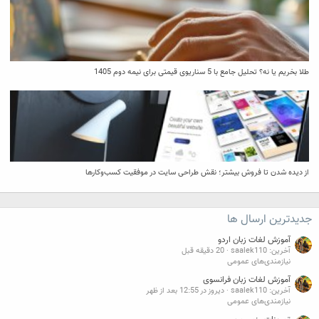
طلا بخریم یا نه؟ تحلیل جامع با 5 سناریوی قیمتی برای نیمه دوم 1405
از دیده شدن تا فروش بیشتر؛ نقش طراحی سایت در موفقیت کسب‌وکارها
جدیدترین ارسال ها
آموزش لغات زبان اردو
آخرین: saalek110
20 دقیقه قبل
نیازمندی‌های عمومی
آموزش لغات زبان فرانسوی
آخرین: saalek110
دیروز در 12:55 بعد از ظهر
نیازمندی‌های عمومی