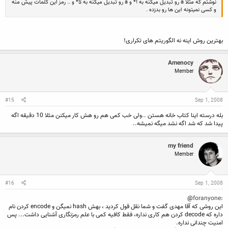
نوشتم که مثلا a رو تبدیل میکنه به !* و a رو تبدیل میکنه به $* و .. رمز این کلمات پیش منه
و کسی نمیتونه این ها رو بدزده .
بهترین روش اینه نه الگوریتم های تکراری!
Amenocy
Member
#15
Sep 1, 2008
بله درسته اینا کتاب خانه هستن ..ولی خب کمی هم رو هش کار میکنن مثلا 10 دقیقه اگه
پیدا شد که شد اگه نشد میگه نمیشه..
my friend
Member
#16
Sep 1, 2008
@
foranyone
:
این روشی که آقا مهدی گفت و شما نقل قول کردید ، بهش hash نمیگن و encode کردن نام
داره که decode کردن هم کاری نداره، فقط کافیه کمی با علم رمزنگاری آشنایی داشت... پس
امنیت چندانی نداره.