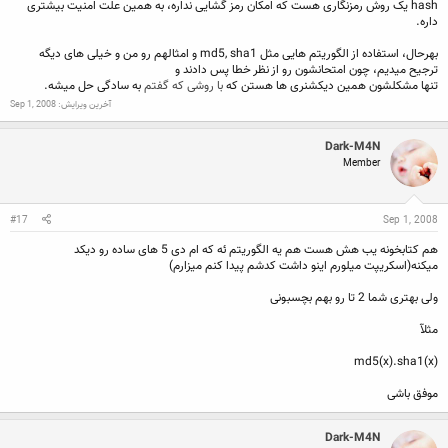
hash یک روش رمزنگاری هست که امکان رمز گشایی نداره، به همین علت امنیت بیشتری
داره.
بهرحال، استفاده از الگوریتم هایی مثل md5, sha1 و امثالهم رو من و خیلی های دیگه
ترجیح میدیم، چون امتحانشون رو از نظر خطا پس دادند و
تنها مشکلشون همین دیکشنری ها هستن که
با روشی که گفتم
به سادگی حل میشه.
آخرین ویرایش:
Sep 1, 2008
Dark-M4N
Member
#17
Sep 1, 2008
هم کتابخونه یب هش هست هم یه الگوریتم ئه که ام دی 5 های ساده رو دیکد
میکنه(اسکریپت میلورم اینو داشت کدشم پیدا کنم میزارم)
ولی بهتری شما 2 تا رو بهم بچسبونی
مثلآ
md5(x).sha1(x)
موفق باشی
Dark-M4N