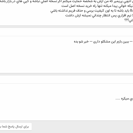
دوبي پريمير که من ازش به شخصه حمايت ميکنم اگر نسخه اصلي نباشه و کپي هاي در بازار باشه 
ه خواني پيدا ميکنه تنها راه خريد نسخه اصل است
نرم افزاري پس انتظار چنداني نميشه ازش داشت
ني؟؟؟
ي ميكره ....
برای ارسال پاسخ شما ب