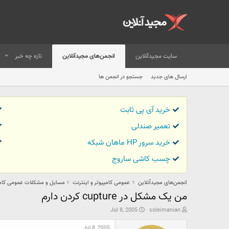
سایت مجیدآنلاین
انجمن‌های مجیدآنلاین
تازه چه خبر
ارسال های جدید
جستجو در انجمن ها
خرید آی پی ثابت
تعمیر صندلی
خرید سرور HP ماهان شبکه
چسب کاشی ساروج
انجمن‌های مجیدآنلاین
عمومی کامپیوتر و اینترنت
مسایل و مشکلات عمومی کامپ
من یک مشکل در cupture کردن دارم
ش
ت
Jul 8, 2005
soleimanian
ر
ا
و
ر
Jul 8, 2005