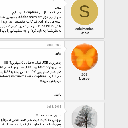
ع
ی
S
ک
خ
سلام
ن
ش
من یک مشکل در cupture کردن دارم
ن
ر
من از نرم افزار adobe premiere و دوربین هندی کم سونی استفاده می کنم
د
و
البته من برای این کار کارت مخصوص ندارم و از usb استفاده می کنم
ه
ع
وقتی که cupture می کنم تصویر کیفیت لازم را نداره و تصویرروان نیست وقتی هم که از نرم افزار مخصوص هندی کم استفاده می کنم باز هم همین طوره
م
soleimanian
به نظر شما چه باید کرد؟ و چه تنظیماتی را باید ا
و
Banned
ض
و
ع
Jul 8, 2005
سلام
چجوری با USB فیلم Capture میکونی؟؟!!!!
فیلم رو Memory رو با USB میریزی یا فیلم mini DV رو؟؟؟
فکر نکنم فیلم روی mini DV رو بشه با USB ریخت!!
205
من از کارت capture و windows movie maker استفاده می کنم!!
Member
کیفیتش خوبه!!
تا بعد
Jul 8, 2005
عزيزم يه نصيحت !!!
اونهايي که کارت کپچر هم دارند بعضي از مواقع 
چون شما داري تصاوير آنالوگ را به ديجيتال تبد