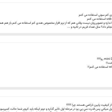
نجام داد؟ مثل تعداد فریم در ثانیه و ...
از کيفيت پايين ناراضي هستند چرا ؟؟؟؟
يل ميکني پس قدرت سي پي يو در مرحله اول تاثير گذاره و دوم اينکه بايد کپچر شما حالت کمپرسور 