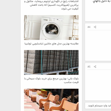
به دليل باگهاي
اشتباهات رایج در نگهداری لیتیوم بروماید، متانول و
پرکلرین (هیپوکلریت کلسیم) که باعث کاهش
کیفیت می‌ شوند
#4
مقایسه بهترین مدل ‌های ماشین لباسشویی توشیبا
#5
بلوک بانی؛ بهترین مرجع برای خرید بلوک سیمانی با
قیمت مناسب
اید وارد سیستم شوید.