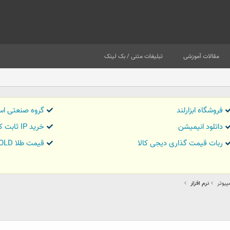
مقالات آموزشی
تبلیغات متنی / بک لینک
فروشگاه ابزارلند
گروه صنعتی اس
داتلود انیمیشن
خرید IP ثابت کاور تریدر
ربات قیمت گذاری دیجی کالا
قیمت طلا GOLD
یوتر
نرم افزار