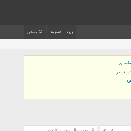
ورود
عضویت
جستجو
کندری
آخرین مطالب مجیدآنلاین
#1