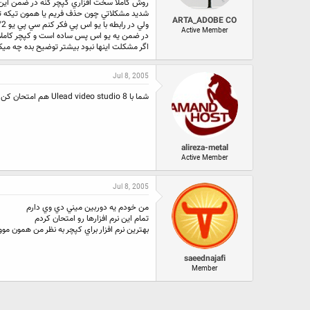
روش کاملا سخت افزاري کپچر کنه در ضمن اين ا
شديد مشکلاتي چون حذف فريم يا همون تيکه تيک
ARTA_ADOBE CO
ولي در رابطه با يو اس پي فکر کنم سي پي يو 8/2 بايد باشه تا به اون کيفيت برسي و حذف فريم نداشته باشي
Active Member
در ضمن يه يو اس پس ساده است و کپچر کاملا 
اگر مشکلت اينها نبود بيشتر توضيح بده چه ميک
Jul 8, 2005
شما با Ulead video studio 8 هم امتحان کن --- ببین بازم این مشکلو داری --- خبر شو بده
alireza-metal
Active Member
Jul 8, 2005
من خودم يه دوربين ميني دي وي دارم
تمام اين نرم افزارها رو امتحان كردم
بهترين نرم افزار براي كپچر به نظر من همون موو
saeednajafi
Member