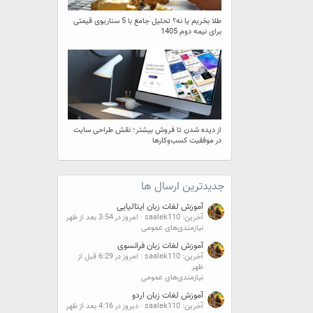
طلا بخریم یا نه؟ تحلیل جامع با 5 سناریوی قیمتی
برای نیمه دوم 1405
از دیده شدن تا فروش بیشتر؛ نقش طراحی سایت
در موفقیت کسب‌وکارها
جدیدترین ارسال ها
آموزش لغات زبان ایتالیایی
آخرین: saalek110
امروز در 3:54 بعد از ظهر
نیازمندی‌های عمومی
آموزش لغات زبان فرانسوی
آخرین: saalek110
امروز در 6:29 قبل از
ظهر
نیازمندی‌های عمومی
آموزش لغات زبان اردو
آخرین: saalek110
دیروز در 4:16 بعد از ظهر