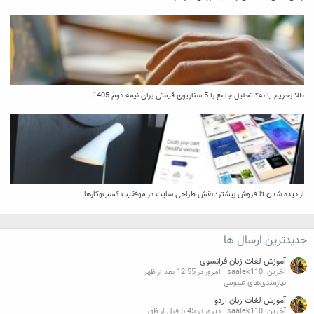
طلا بخریم یا نه؟ تحلیل جامع با 5 سناریوی قیمتی برای نیمه دوم 1405
از دیده شدن تا فروش بیشتر؛ نقش طراحی سایت در موفقیت کسب‌وکارها
جدیدترین ارسال ها
آموزش لغات زبان فرانسوی
آخرین: saalek110
امروز در 12:55 بعد از ظهر
نیازمندی‌های عمومی
آموزش لغات زبان اردو
آخرین: saalek110
دیروز در 5:45 قبل از ظهر