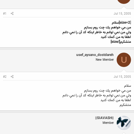
ن
ش
ن
ر
د
و
#1
Jul 15, 2005
ه
ع
م
[
size=2]سلام
و
من مي خواهم يك چت روم بسازم
ض
ولي من نمي توانم به خاطر اينكه كد آن را نمي دانم
و
لطفا به من كمك كنيد
ع
متشكرم[/size]
usef_aysano_dostdareh
U
New Member
#2
Jul 15, 2005
سلام
من مي خواهم يك چت روم بسازم
ولي من نمي توانم به خاطر اينكه كد آن را نمي دانم
لطفا به من كمك كنيد
متشكرم
||SIAVASH||
Member