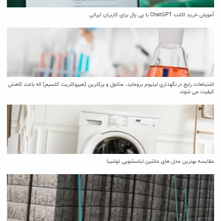
آموزش خرید اکانت ChatGPT با پی پال برای کاربران ایرانی
اشتباهات رایج در نگهداری لیتیوم بروماید، متانول و پرکلرین (هیپوکلریت کلسیم) که باعث کاهش
کیفیت می‌ شوند
مقایسه بهترین مدل ‌های ماشین لباسشویی توشیبا