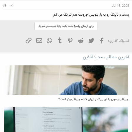
#3
Jul 15, 2005
پست و تاپیک رو یه بار بنویس>ورودت هم تبریک می گم
برای ارسال پاسخ شما باید وارد سیستم شوید.
فیسبوک
تویتر
Reddit
Pinterest
Tumblr
WhatsApp
ایمیل
لینک
اشتراک گذاری:
آخرین مطالب مجیدآنلاین
پرینتر اپسون یا اچ پی؟ در ایران کدام پرینتر بهتر است؟