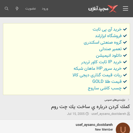
ورود
عضویت
خرید آی پی ثابت
فروشگاه ابزارلند
گروه صنعتی اسکندری
تعمیر صندلی
داتلود انیمیشن
خرید IP ثابت کاور تریدر
خرید سرور HP ماهان شبکه
ربات قیمت گذاری دیجی کالا
قیمت طلا GOLD
چسب کاشی ساروج
نیازمندی‌های عمومی
كمك كردن درباره ي ساخت يك چت روم
ش
ت
Jul 15, 2005
usef_aysano_dostdareh
ر
ا
و
ر
usef_aysano_dostdareh
ع
ی
U
New Member
ک
خ