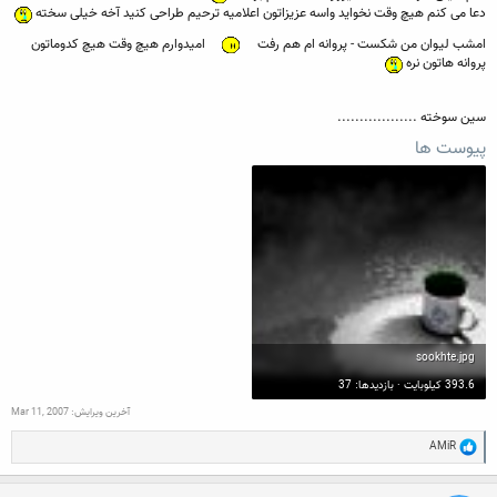
دعا می کنم هیچ وقت نخواید واسه عزیزاتون اعلامیه ترحیم طراحی کنید آخه خیلی سخته
امشب لیوان من شکست - پروانه ام هم رفت
امیدوارم هیچ وقت هیچ کدوماتون
پروانه هاتون نره
سین سوخته ..................
پیوست ها
sookhte.jpg
393.6 کیلوبایت · بازدیدها: 37
آخرین ویرایش:
Mar 11, 2007
R
AMiR
e
a
c