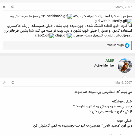
#3
Mar 9, 2007
مغز من که شبا فقط برا لالا دوبله کار میکنه
کاش مغز ماهم مث تو بود
اما کارت: فوق العاده قشنگ شده . جون میده چاپ بشه . خیلی هنرمندانه از رنگ خاکستری
استفاده کردی .و عمق را خیلی خوب نشون دادی. بهت تو صیه می کنم شبا بشین طرحاتو بزن
. موفق باشی.اینم یه تشویق دسته جمعی:
R
tandisdesign
e
a
c
AMiR
t
Active Member
i
o
n
s
:
#4
Mar 9, 2007
مي بينم كه انتظارمون بي نتيجه هم نبوده
خيلي خوشگله
چجوري سبزه رو ريختي رو ليفان، اونوخت؟
از كي داري سبزه سبز مي كني ؟
خيلي خوبه
ولي اون "‌مجيد انلاين" همچين به ليوانت نچسبيده يه كمي گردترش كن