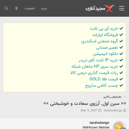
ورود
عضویت
خرید آی پی ثابت
فروشگاه ابزارلند
گروه صنعتی اسکندری
تعمیر صندلی
داتلود انیمیشن
خرید IP ثابت کاور تریدر
خرید سرور HP ماهان شبکه
ربات قیمت گذاری دیجی کالا
قیمت طلا GOLD
چسب کاشی ساروج
نظرخواهی و گالری
<< سین اول٬ آرزوی سعادت و خوشبختی >>
ش
ت
Mar 9, 2007
tandisdesign
ر
ا
و
ر
tandisdesign
ع
ی
ک
خ
Well-Known Member