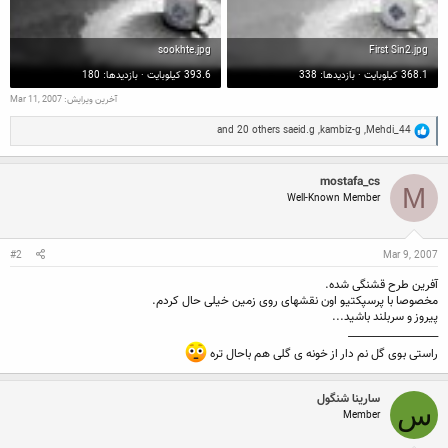
sookhte.jpg
First Sin2.jpg
368.1 کیلوبایت · بازدیدها: 338
393.6 کیلوبایت · بازدیدها: 180
آخرین ویرایش:
Mar 11, 2007
R
and 20 others
saeid.g
,
kambiz-g
,
Mehdi_44
e
a
c
mostafa_cs
t
M
Well-Known Member
i
o
n
s
:
#2
Mar 9, 2007
آفرین طرح قشنگی شده.
مخصوصا با پرسپکتیو اون نقشهای روی زمین خیلی حال کردم.
پیروز و سربلند باشید...
__________________
راستی بوی گل نم دار از خونه ی گلی هم باحال تره
سارینا شنگول
س
Member