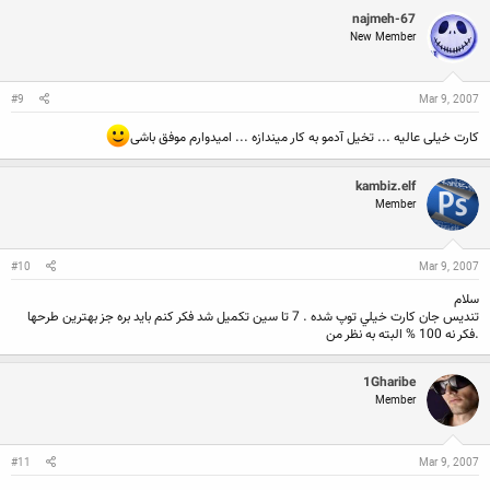
najmeh-67
New Member
#9
Mar 9, 2007
کارت خیلی عالیه ... تخیل آدمو به کار میندازه ... امیدوارم موفق باشی
kambiz.elf
Member
#10
Mar 9, 2007
سلام
تنديس جان كارت خيلي توپ شده . 7 تا سين تكميل شد فكر كنم بايد بره جز بهترين طرحها
.فكر نه 100 % البته به نظر من
1Gharibe
Member
#11
Mar 9, 2007