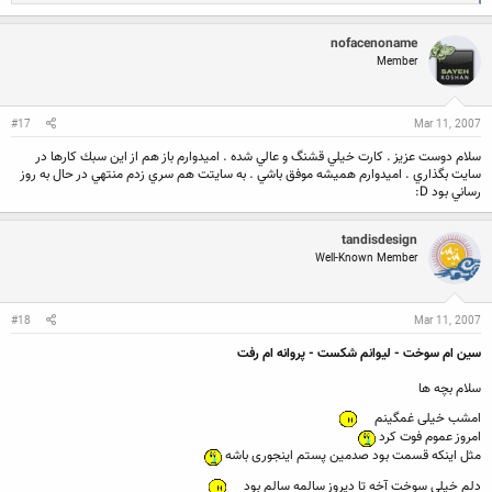
e
a
c
nofacenoname
t
Member
i
o
n
s
:
#17
Mar 11, 2007
سلام دوست عزيز . كارت خيلي قشنگ و عالي شده . اميدوارم باز هم از اين سبك كارها در
سايت بگذاري . اميدوارم هميشه موفق باشي . به سايتت هم سري زدم منتهي در حال به روز
رساني بود D:
tandisdesign
Well-Known Member
#18
Mar 11, 2007
سین ام سوخت - لیوانم شکست - پروانه ام رفت
سلام بچه ها
امشب خیلی غمگینم
امروز عموم فوت کرد
مثل اینکه قسمت بود صدمین پستم اینجوری باشه
دلم خیلی سوخت آخه تا دیروز سالمه سالم بود