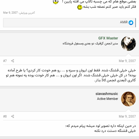
بعضی موقع هام که می چسبه تالاپ می افته پایین !
فکر کنم باید صبر کنم نصفه شب بشه
آخرین ویرایش:
Mar 9, 2007
R
AMiR
e
a
c
GFX Master
t
i
مدیر انجمن گرافیک دو بعدی ومسئول فروشگاه
o
n
s
:
#7
Mar 9, 2007
خیلی خیلی قشنگ شده. فقط اون لیوان و سبزه و ... رو هم خودت کار کردی؟ یا طرح آماده
بوده؟ در کل خیلی خیلی قشنگ شده. اگر اون لیوان و ... هم کار خودت بوده یه نمونه هم تو
گالری 3بعدی انجمن 3d بذار.
siavashmusic
Active Member
#8
Mar 9, 2007
در حین اینکه داره تصویر لود میشه پیام میدم که:
خیلی قشنگه دستت درد نکنه