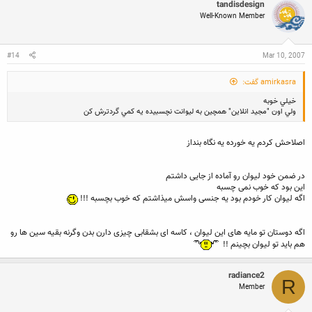
tandisdesign
Well-Known Member
#14
Mar 10, 2007
amirkasra گفت:
خيلي خوبه
ولي اون "‌مجيد انلاين" همچين به ليوانت نچسبيده يه كمي گردترش كن
اصلاحش کردم یه خورده یه نگاه بنداز
در ضمن خود لیوان رو آماده از جایی داشتم
این بود که خوب نمی چسبه
اگه لیوان کار خودم بود یه جنسی واسش میذاشتم که خوب بچسبه !!!
اگه دوستان تو مایه های این لیوان ، کاسه ای بشقابی چیزی دارن بدن وگرنه بقیه سین ها رو
هم باید تو لیوان بچینم !!
radiance2
R
Member