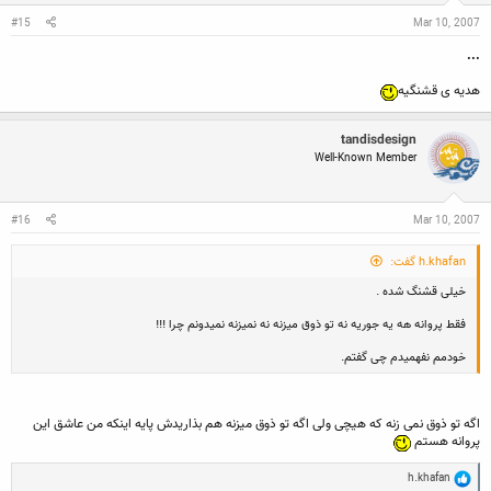
#15
Mar 10, 2007
...
هدیه ی قشنگیه
tandisdesign
Well-Known Member
#16
Mar 10, 2007
h.khafan گفت:
خیلی قشنگ شده .
فقط پروانه هه یه جوریه نه تو ذوق میزنه نه نمیزنه نمیدونم چرا !!!
خودمم نفهمیدم چی گفتم.
اگه تو ذوق نمی زنه که هیچی ولی اگه تو ذوق میزنه هم بذاریدش پایه اینکه من عاشق این
پروانه هستم
R
h.khafan