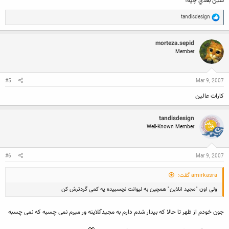
سين بعدي چيه؟
R
tandisdesign
e
a
c
morteza.sepid
t
Member
i
o
n
s
:
#5
Mar 9, 2007
کارات عالین
tandisdesign
Well-Known Member
#6
Mar 9, 2007
amirkasra گفت:
ولي اون "‌مجيد انلاين" همچين به ليوانت نچسبيده يه كمي گردترش كن
جون خودم از ظهر تا حالا که بیدار شدم دارم به مجیدآنلاینه ور میرم نمی چسبه که نمی چسبه