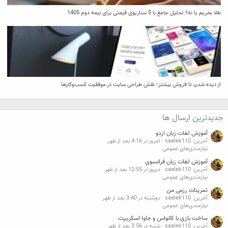
طلا بخریم یا نه؟ تحلیل جامع با 5 سناریوی قیمتی برای نیمه دوم 1405
از دیده شدن تا فروش بیشتر؛ نقش طراحی سایت در موفقیت کسب‌وکارها
جدیدترین ارسال ها
آموزش لغات زبان اردو
آخرین: saalek110
امروز در 4:16 بعد از ظهر
نیازمندی‌های عمومی
آموزش لغات زبان فرانسوی
آخرین: saalek110
دیروز در 12:55 بعد از ظهر
نیازمندی‌های عمومی
تمرینات رزمی من
آخرین: saalek110
دوشنبه در 3:40 بعد از ظهر
نیازمندی‌های عمومی
ساخت بازی با کانواس و جاوا اسکریپت
آخرین: saalek110
شنبه در 3:56 بعد از ظهر