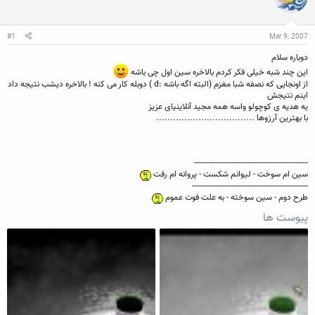
ن
ش
ن
ر
د
و
#1
Mar 9, 2007
ه
ع
م
دوباره سلام
و
ض
این چند شبه خیلی فکر کردم بالاخره سین اول چی باشه
و
از اونجایی که نصفه شبا مغزم (البته اگه باشه :d ) دوبله کار می کنه ! بالاخره دیشب نتیجه داد
ع
اینم نتیجش
یه هدیه ی کوچولو واسه همه مجید آنلاینیای عزیز
با بهترین آرزوها ...................................
------------------------------------------------------
سین ام سوخت - لیوانم شکست - پروانه ام رفت
-------------------------------------------------------
طرح دوم - سین سوخته - به علت فوت عموم
پیوست ها