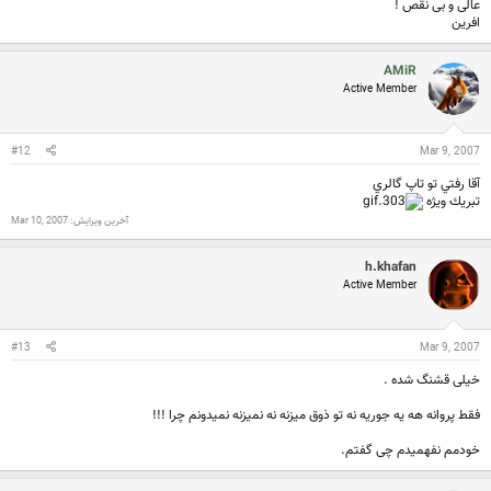
عالی و بی نقص !
افرین
AMiR
Active Member
#12
Mar 9, 2007
آقا رفتي تو تاپ گالري
تبريك ويژه
آخرین ویرایش:
Mar 10, 2007
h.khafan
Active Member
#13
Mar 9, 2007
خیلی قشنگ شده .
فقط پروانه هه یه جوریه نه تو ذوق میزنه نه نمیزنه نمیدونم چرا !!!
خودمم نفهمیدم چی گفتم.