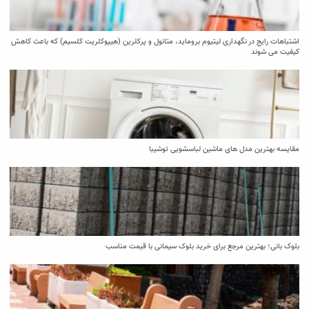
اشتباهات رایج در نگهداری لیتیوم بروماید، متانول و پرکلرین (هیپوکلریت کلسیم) که باعث کاهش
کیفیت می‌ شوند
مقایسه بهترین مدل ‌های ماشین لباسشویی توشیبا
بلوک بانی؛ بهترین مرجع برای خرید بلوک سیمانی با قیمت مناسب