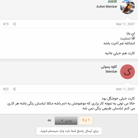
AMiR
t
Active Member
i
o
n
s
:
#19
Mar 11, 2007
اي بابا
آقا تسليت
انشالله غم آخرت باشه
كارت هم خيلي عاليه
کاوه رسولی
ک
Member
#20
Mar 11, 2007
کارت خیلی خوشگل بود
حالا می تونی یه نمونه کار بزاری که موضوعش یه ادم باشه مثللا لباسش رنگی باشه هر کاری
می کنم لباسش طبیعی رنگی نمی شه
آخر
1 از 3
بعدی
برای ارسال پاسخ شما باید وارد سیستم شوید.