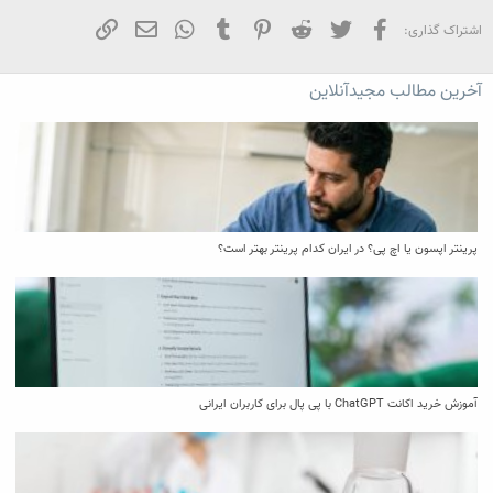
فیسبوک
تویتر
Reddit
Pinterest
Tumblr
WhatsApp
ایمیل
لینک
اشتراک گذاری:
آخرین مطالب مجیدآنلاین
پرینتر اپسون یا اچ پی؟ در ایران کدام پرینتر بهتر است؟
آموزش خرید اکانت ChatGPT با پی پال برای کاربران ایرانی