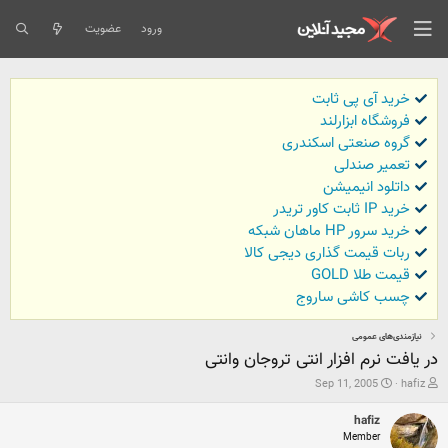
ورود
عضویت
خرید آی پی ثابت
فروشگاه ابزارلند
گروه صنعتی اسکندری
تعمیر صندلی
داتلود انیمیشن
خرید IP ثابت کاور تریدر
خرید سرور HP ماهان شبکه
ربات قیمت گذاری دیجی کالا
قیمت طلا GOLD
چسب کاشی ساروج
نیازمندی‌های عمومی
در یافت نرم افزار انتی تروجان وانتی
ش
ت
Sep 11, 2005
hafiz
ر
ا
و
ر
hafiz
ع
ی
Member
ک
خ