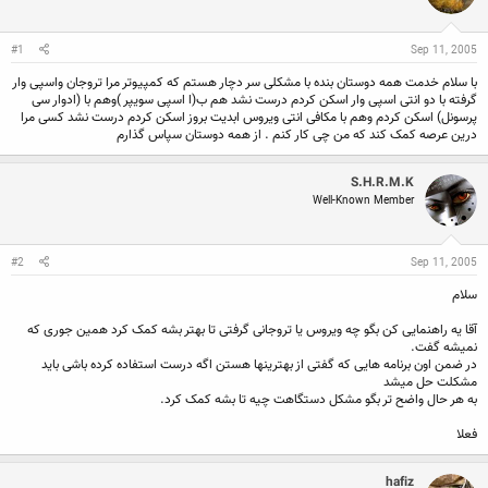
ن
ش
ن
ر
د
و
#1
Sep 11, 2005
ه
ع
م
با سلام خدمت همه دوستان بنده با مشکلی سر دچار هستم که کمپیوتر مرا تروجان واسپی وار
و
گرفته با دو انتی اسپی وار اسکن کردم درست نشد هم ب(ا اسپی سویپر )وهم با (ادوار سی
ض
پرسونل) اسکن کردم وهم با مکافی انتی ویروس ابدیت بروز اسکن کردم درست نشد کسی مرا
و
درین عرصه کمک کند که من چی کار کنم . از همه دوستان سپاس گذارم
ع
S.H.R.M.K
Well-Known Member
#2
Sep 11, 2005
سلام
آقا یه راهنمایی کن بگو چه ویروس یا تروجانی گرفتی تا بهتر بشه کمک کرد همین جوری که
نمیشه گفت.
در ضمن اون برنامه هایی که گفتی از بهترینها هستن اگه درست استفاده کرده باشی باید
مشکلت حل میشد
به هر حال واضح تر بگو مشکل دستگاهت چیه تا بشه کمک کرد.
فعلا
hafiz