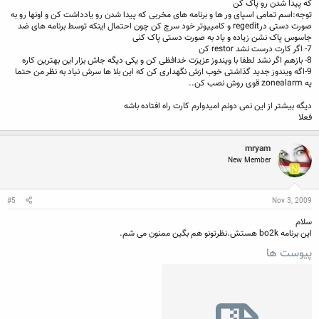
که پیدا شدن رو پاک کن
توجه:اسم تمامی اسپای ور ها و برنامه های مخربی که پیدا شدن رو یادداشت کن و اونها رو به
صورت دستی درregedit و کامپیوتر خود سرچ کن چون احتمال اینکه توسط برنامه های ضد
جاسوس پاک نشن زیاده و یاد به صورت دستی پاک کنی
7- اگر کارت درست نشد restor کن
8- بازهم اگر نشد لطفا با ویندوز عزیزت خدافظی کن و یکی دیگه جاش بزار این بهترین کاره
9-اگه ویندوز جدید گذاشتی خوب ازش نگهداری کن که این بلا ها سرش نیاد به نظر من حتما
یه zonealarm قوی روش نصب کن..
دیگه بیشتر از این نمی دونم امیدوارم کارت راه افتاده باشه
فعلا
mryam
New Member
#5
Nov 3, 2009
سلام
این برنامه bo2k هستش.نظرتونو هم بگین ممنون می شم.
پیوست ها