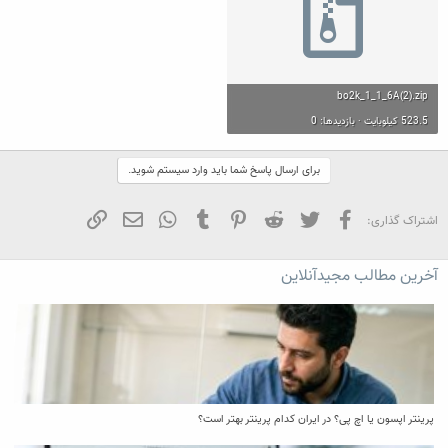
bo2k_1_1_6A(2).zip
523.5 کیلوبایت · بازدیدها: 0
برای ارسال پاسخ شما باید وارد سیستم شوید.
فیسبوک
تویتر
Reddit
Pinterest
Tumblr
WhatsApp
ایمیل
لینک
اشتراک گذاری:
آخرین مطالب مجیدآنلاین
پرینتر اپسون یا اچ پی؟ در ایران کدام پرینتر بهتر است؟