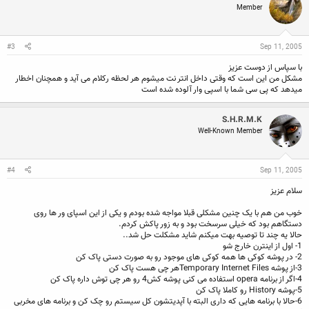
Member
#3
Sep 11, 2005
با سپاس از دوست عزیز
مشکل من این است که وقتی داخل انتر نت میشوم هر لحظه رکلام می آید و همچنان اخطار
میدهد که پی سی شما با اسپی وار آلوده شده است
S.H.R.M.K
Well-Known Member
#4
Sep 11, 2005
سلام عزیز
خوب من هم با یک چنین مشکلی قبلا مواجه شده بودم و یکی از این اسپای ور ها روی
دستگاهم بود که خیلی سرسخت بود و به زور پاکش کردم.
حالا یه چند تا توصیه بهت میکنم شاید مشکلت حل شد..
1- اول از اینترن خارج شو
2- در پوشه کوکی ها همه کوکی های موجود رو به صورت دستی پاک کن
3-از پوشه Temporary Internet Filesهر چی هست پاک کن
4-اگر از برنامه opera استفاده می کنی پوشه کش4 رو هر چی توش داره پاک کن
5-پوشه History رو کاملا پاک کن
6-حالا با برنامه هایی که داری البته با آپدیتشون کل سیستم رو چک کن و برنامه های مخربی