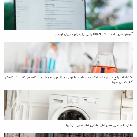
آموزش خرید اکانت ChatGPT با پی پال برای کاربران ایرانی
اشتباهات رایج در نگهداری لیتیوم بروماید، متانول و پرکلرین (هیپوکلریت کلسیم) که باعث کاهش
کیفیت می‌ شوند
مقایسه بهترین مدل ‌های ماشین لباسشویی توشیبا