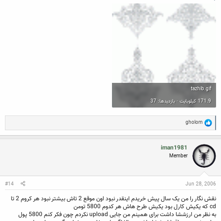
tazhib.gif
171.9 کیلوبایت · بازدیدها: 37
R
gholom
e
a
c
iman1981
t
Member
i
o
n
s
:
#14
Jun 28, 2006
نقش نگار را من یک سال پیش خریدم اینقدر نبود اون موقع 2 تاش بیشتر نبود هر کروم 2 تا
cd که یکیش کارل بود یکیش طرح هاش هر کدوم 5800 تومن
به نظر من ارزششا داشت برای همینم من جایی upload نکردم چون فکر کنم 5800 پول