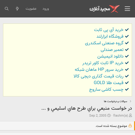
ورود
عضویت
خرید آی پی ثابت
فروشگاه ابزارلند
گروه صنعتی اسکندری
تعمیر صندلی
داتلود انیمیشن
خرید IP ثابت کاور تریدر
خرید سرور HP ماهان شبکه
ربات قیمت گذاری دیجی کالا
قیمت طلا GOLD
چسب کاشی ساروج
سوالات و درخواست ها
در خواست منبعي براي طرح هاي اسليمي و ...
ش
ت
Sep 2, 2005
flashm(a)
ر
ا
و
ر
موضوع بسته شده است.
ع
ی
ک
خ