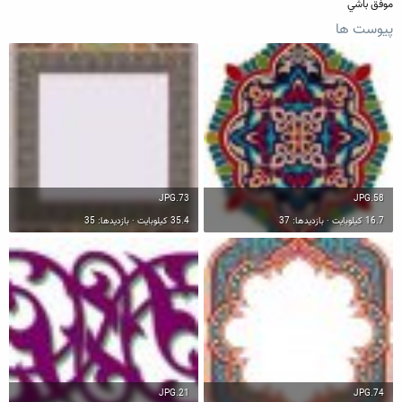
موفق باشي
پیوست ها
73.JPG
58.JPG
16.7 کیلوبایت · بازدیدها: 37
35.4 کیلوبایت · بازدیدها: 35
21.JPG
74.JPG