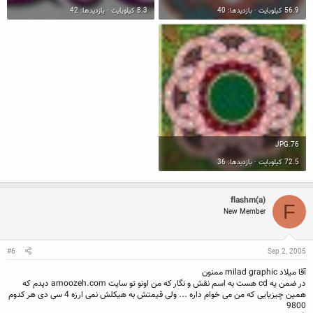
56.9 کیلوبایت · بازدیدها: 40
8.3 کیلوبایت · بازدیدها: 42
76.JPG
72.5 کیلوبایت · بازدیدها: 36
flashm(a)
F
New Member
#6
Sep 2, 2005
آقا میلاد milad graphic ممنون
در ضمن یه cd هست به اسم نقش و نگار که من اونو تو سایت amoozeh.com دیدم که
همین چیزیایی که من می خوام داره ... ولی قیمتش به هیکلش نمی ارزه 4 سی دی هر کدوم
9800