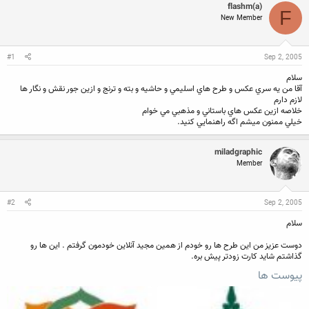
flashm(a)
ن
ش
F
ن
ر
New Member
د
و
ه
ع
م
#1
Sep 2, 2005
و
ض
سلام
و
آقا من يه سري عكس و طرح هاي اسليمي و حاشيه و بته و ترنج و ازين جور نقش و نگار ها
ع
لازم دارم
خلاصه ازين عكس هاي باستاني و مذهبي مي خوام
خيلي ممنون ميشم اگه راهنمايي كنيد.
miladgraphic
Member
#2
Sep 2, 2005
سلام
دوست عزيز من اين طرح ها رو خودم از همين مجيد آنلاين خودمون گرفتم . اين ها رو
گذاشتم شايد كارت زودتر پيش بره.
پیوست ها