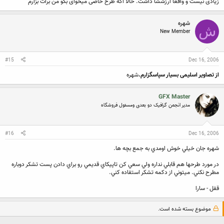
زیادی نیست و واقعا ارزششا داشت. حالا اگه طرح خاصی میخوای بگو من برات بزارم
شهره
ش
New Member
#15
Dec 16, 2006
از تصاویر اسلیمی بسیار سپاسگزارم.
شهره
GFX Master
مدیر انجمن گرافیک دو بعدی ومسئول فروشگاه
#16
Dec 16, 2006
شهره جان خيلي خوش اومدي به جمع بچه ها.
در مورد طرحها هم قابلي نداره ولي سعي كن تاپيكاي قديمي رو براي دادن پست تشكر دوباره
مطرح نكني. ميتوني از دكمه تشكر استفاده كني.
قفل - سارا
موضوع بسته شده است.