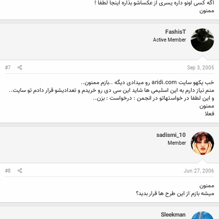
اگه کسی اونو داره یسری از عکساشو بذاره اینجا لطفا !
ممنون
FashisT
Active Member
#7
Sep 3, 2005
خب یکهو سایت aridi.com رو میدادی دیگه ..بازم ممنون..
منم نیاز دارم به این اسلیمی ها شاید این سی دی رو خریدم و تعدادیشو قرار دادم تو سایت..
و این لطفا در خواستهاتو در انجمن : درخواست : بزن..
ممنون
فعلا
sadismi_10
Member
#8
Jun 27, 2006
ممنون
میشه بازم از این طرح ها قرار بدید؟
Sleekman