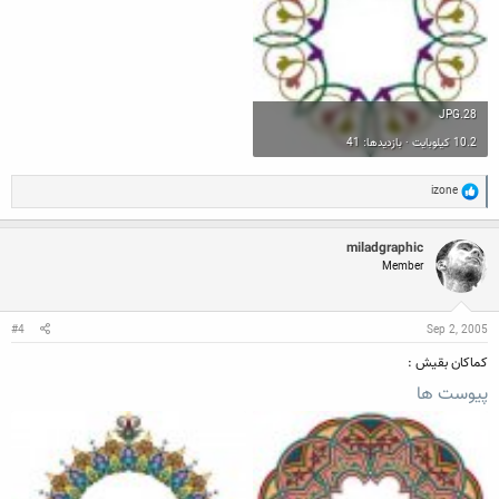
28.JPG
10.2 کیلوبایت · بازدیدها: 41
R
izone
e
a
c
miladgraphic
t
Member
i
o
n
s
:
#4
Sep 2, 2005
کماکان بقیش :
پیوست ها