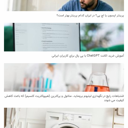
پرینتر اپسون یا اچ پی؟ در ایران کدام پرینتر بهتر است؟
آموزش خرید اکانت ChatGPT با پی پال برای کاربران ایرانی
اشتباهات رایج در نگهداری لیتیوم بروماید، متانول و پرکلرین (هیپوکلریت کلسیم) که باعث کاهش
کیفیت می‌ شوند