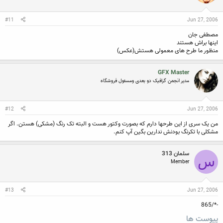
#11
Jun 27, 2006
مصطفی جان
اینها براش هستند
منظور ما طرح های معمولی هستش(عکس)
GFX Master
مدیر انجمن گرافیک دو بعدی ومسئول فروشگاه
#12
Jun 27, 2006
من یک سری از این طرحها دارم که بصورت وکتور هست و البته تک رنگ (مشکی) هستن. اگر
مشکلی با تکرنگ بودنش ندارین بگین آپ کنم.
سلمان 313
س
Member
#13
Jun 27, 2006
-*/865
پیوست ها