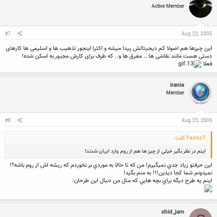
Active Member
#7
Aug 22, 2005
این چیزها هم اصولا کم دیجیتالش پیدا میشه و اکثرا اینجور تذهیب ها و اسلیمی ها کارهای
دستی هست مانند نقاشی ها .. معرق ها و.. که طرف برای کارش مجبور به اسکن شده!
فعلا
irania
Member
#8
Aug 23, 2005
FashisT گفت:
اینم در نظر بگیر خیلی از چیز ها هم از روم وارد ایران شدند!
اين حرفتو زياد جدي نميگيرم! من كه تا حالا به موردي بر نخوردم كه ريشه اش از روم باشه؟!
نميدونم شما كجا ديدين!!! به منم بگيد!
اينم يه طرح ديگه براي بچه هايي كه مثل من دنبال اين طرحان:
shid_jam