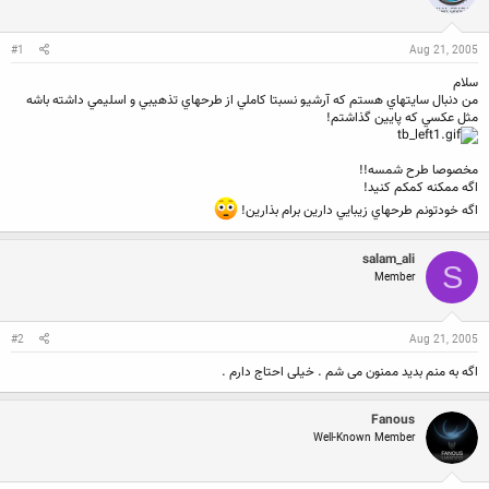
ن
ش
ن
ر
د
و
#1
Aug 21, 2005
ه
ع
م
سلام
و
من دنبال سايتهاي هستم كه آرشيو نسبتا كاملي از طرحهاي تذهيبي و اسليمي داشته باشه
ض
مثل عكسي كه پايين گذاشتم!
و
ع
مخصوصا طرح شمسه!!
اگه ممكنه كمكم كنيد!
اگه خودتونم طرحهاي زيبايي دارين برام بذارين!
salam_ali
S
Member
#2
Aug 21, 2005
اگه به منم بدید ممنون می شم . خیلی احتاج دارم .
Fanous
Well-Known Member