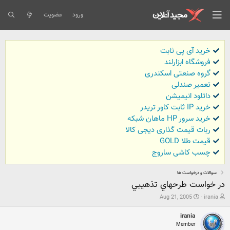
ورود
عضویت
خرید آی پی ثابت
فروشگاه ابزارلند
گروه صنعتی اسکندری
تعمیر صندلی
داتلود انیمیشن
خرید IP ثابت کاور تریدر
خرید سرور HP ماهان شبکه
ربات قیمت گذاری دیجی کالا
قیمت طلا GOLD
چسب کاشی ساروج
سوالات و درخواست ها
در خواست طرحهاي تذهيبي
ش
ت
Aug 21, 2005
irania
ر
ا
و
ر
irania
ع
ی
Member
ک
خ