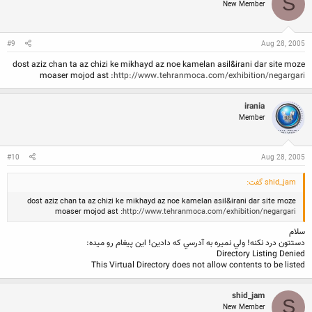
S
New Member
#9
Aug 28, 2005
dost aziz chan ta az chizi ke mikhayd az noe kamelan asil&irani dar site moze
moaser mojod ast :
http://www.tehranmoca.com/exhibition/negargari
irania
Member
#10
Aug 28, 2005
shid_jam گفت:
dost aziz chan ta az chizi ke mikhayd az noe kamelan asil&irani dar site moze
moaser mojod ast :
http://www.tehranmoca.com/exhibition/negargari
سلام
دستتون درد نكنه! ولي نميره به آدرسي كه دادين! اين پيغام رو ميده:
Directory Listing Denied
This Virtual Directory does not allow contents to be listed
shid_jam
S
New Member