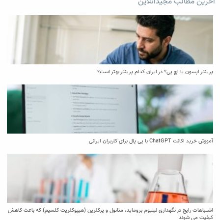
آخرین مطالب مجیدآنلاین
پرینتر اپسون یا اچ پی؟ در ایران کدام پرینتر بهتر است؟
آموزش خرید اکانت ChatGPT با پی پال برای کاربران ایرانی
اشتباهات رایج در نگهداری لیتیوم بروماید، متانول و پرکلرین (هیپوکلریت کلسیم) که باعث کاهش
کیفیت می‌ شوند