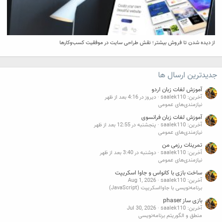
از دیده شدن تا فروش بیشتر؛ نقش طراحی سایت در موفقیت کسب‌وکارها
جدیدترین ارسال ها
آموزش لغات زبان اردو
آخرین: saalek110
دیروز در 4:16 بعد از ظهر
نیازمندی‌های عمومی
آموزش لغات زبان فرانسوی
آخرین: saalek110
پنجشنبه در 12:55 بعد از ظهر
نیازمندی‌های عمومی
تمرینات رزمی من
آخرین: saalek110
دوشنبه در 3:40 بعد از ظهر
نیازمندی‌های عمومی
ساخت بازی با کانواس و جاوا اسکریپت
آخرین: saalek110
Aug 1, 2026
برنامه‌نویسی با جاوااسکریپت (JavaScript)
بازی ساز phaser
آخرین: saalek110
Jul 30, 2026
منطق و الگوریتم برنامه‌نویسی