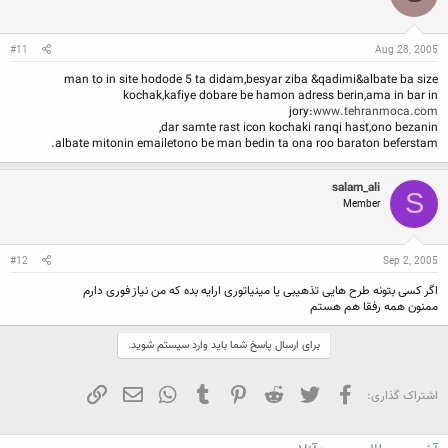
#11
Aug 28, 2005
man to in site hodode 5 ta didam,besyar ziba &qadimi&albate ba size
kochak,kafiye dobare be hamon adress berin,ama in bar in
jory:
www.tehranmoca.com
dar samte rast icon kochaki ranqi hast,ono bezanin,
albate mitonin emailetono be man bedin ta ona roo baraton beferstam.
salam_ali
S
Member
#12
Sep 2, 2005
اگر کسی بتونه طرح هایی تذهیبی یا مینیاتوری ارایه بده که من نیاز فوری دارم
ممنون همه رفقا هم هستم
برای ارسال پاسخ شما باید وارد سیستم شوید.
فیسبوک
تویتر
Reddit
Pinterest
Tumblr
WhatsApp
ایمیل
لینک
اشتراک گذاری: