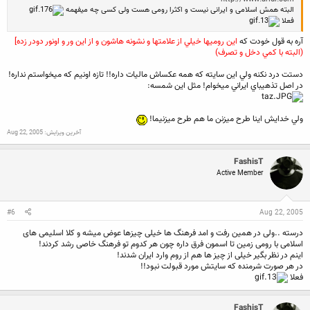
البته همش اسلامی و ایرانی نیست و اکثرا رومی هست ولی کسی چه میفهمه
فعلا
آره به قول خودت كه
اين روميها خيلي از علامتها و نشونه هاشون و از اين ور و اونور دودر زده]
(البته با كمي دخل و تصرف)
دستت درد نكنه ولي اين سايته كه همه عكساش ماليات داره!! تازه اونيم كه ميخواستم نداره!
در اصل تذهيباي ايراني ميخوام! مثل اين شمسه:
ولي خدايش اينا طرح ميزنن ما هم طرح ميزنيما!
آخرین ویرایش:
Aug 22, 2005
FashisT
Active Member
#6
Aug 22, 2005
درسته ..ولی در همین رفت و امد فرهنگ ها خیلی چیزها عوض میشه و کلا اسلیمی های
اسلامی با رومی زمین تا اسمون فرق داره چون هر کدوم تو فرهنگ خاصی رشد کردند!
اینم در نظر بگیر خیلی از چیز ها هم از روم وارد ایران شدند!
در هر صورت شرمنده که سایتش مورد قبولت نبود!!
فعلا
FashisT