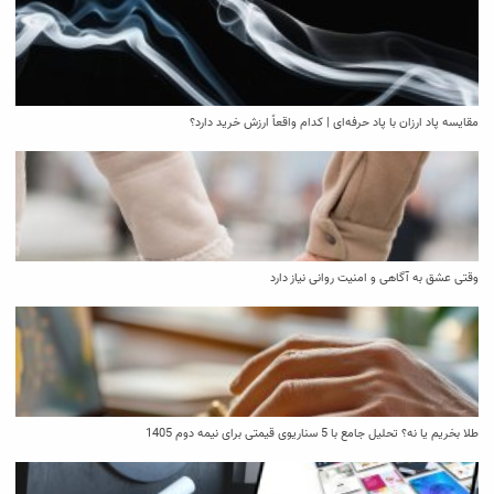
مقایسه پاد ارزان با پاد حرفه‌ای | کدام واقعاً ارزش خرید دارد؟
وقتی عشق به آگاهی و امنیت روانی نیاز دارد
طلا بخریم یا نه؟ تحلیل جامع با 5 سناریوی قیمتی برای نیمه دوم 1405