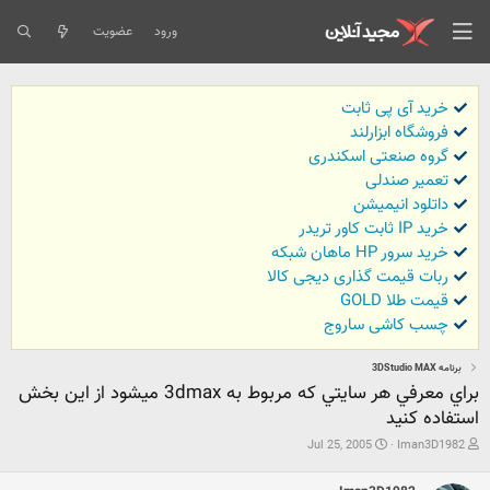
ورود
عضویت
خرید آی پی ثابت
فروشگاه ابزارلند
گروه صنعتی اسکندری
تعمیر صندلی
داتلود انیمیشن
خرید IP ثابت کاور تریدر
خرید سرور HP ماهان شبکه
ربات قیمت گذاری دیجی کالا
قیمت طلا GOLD
چسب کاشی ساروج
برنامه 3DStudio MAX
براي معرفي هر سايتي كه مربوط به 3dmax ميشود از اين بخش
استفاده كنيد
ش
ت
Jul 25, 2005
Iman3D1982
ر
ا
و
ر