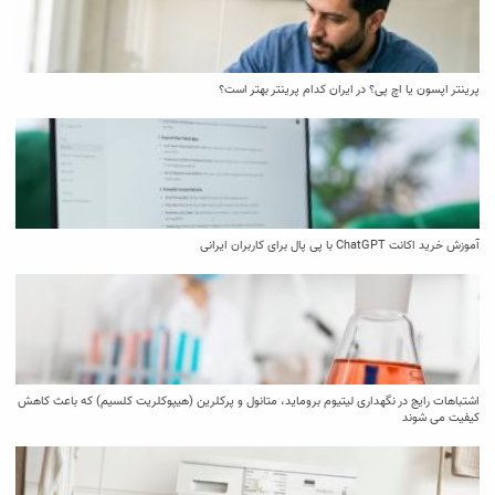
پرینتر اپسون یا اچ پی؟ در ایران کدام پرینتر بهتر است؟
آموزش خرید اکانت ChatGPT با پی پال برای کاربران ایرانی
اشتباهات رایج در نگهداری لیتیوم بروماید، متانول و پرکلرین (هیپوکلریت کلسیم) که باعث کاهش
کیفیت می‌ شوند