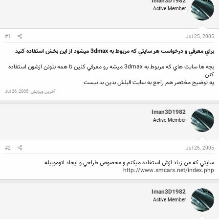
Iman3D1982
ع
ی
ک
خ
Active Member
ن
ش
ن
ر
د
و
#1
Jul 25, 2005
ه
ع
م
براي معرفي و درخواست هر سايتي كه مربوط به 3dmax ميشود از اين بخش استفاده كنيد
و
ض
بچه ها سايت هاي كه مربوط به 3dmax ميشه رو معرفي كنين تا همه بتونن ازشون استفاده
و
كنن
ع
يه توضيح مختصر هم راجع به سايت قبلش بدين بد نيست
آخرین ویرایش:
Jul 26, 2005
Iman3D1982
Active Member
#2
Jul 26, 2005
سايتي كه من زياد ازش استفاده ميكنم و مخصوص طراحي و ايجاد اتوموبيله
http://www.smcars.net/index.php
Iman3D1982
Active Member