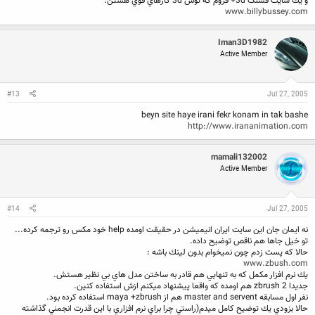
و يك سايت قشنگ 3d+ فروم كه توش 3d كارهاي قوي هستن:
www.billybussey.com
Iman3D1982
Active Member
#13
Jul 27, 2005
beyn site haye irani fekr konam in tak bashe
http://www.irananimation.com
mamali132002
Active Member
#14
Jul 27, 2005
نه ايمان جان اين سايت ايران انيميشن در حقيقت اومده help خود مكس رو ترجمه كرده...
تو خيل جاها هم ناقص توضيح داده.
حالا كه پست زدم چون نميخوام بدون لينك باشه :
www.zbush.com
يك نرم افزار مكمل كه به تنهايي هم قادر به ساختن مدل هاي بي نظير هستش.
جديدا zbrush 2 هم اومده كه واقعا پيشنهاد ميكنم ازش استفاده كنين.
نفر اول مسابقه master and servent هم از maya +zbrush استفاده كرده بود.
حالا بزودي يك توضيح كامل ميدم(راستي چرا براي نرم افزاري با اين قدرت انجمني گذاشته