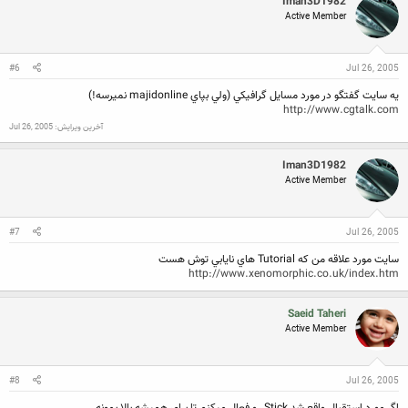
Iman3D1982
Active Member
#6
Jul 26, 2005
يه سايت گفتگو در مورد مسايل گرافيكي (ولي بپاي majidonline نميرسه!)
http://www.cgtalk.com
آخرین ویرایش:
Jul 26, 2005
Iman3D1982
Active Member
#7
Jul 26, 2005
سايت مورد علاقه من كه Tutorial هاي نايابي توش هست
http://www.xenomorphic.co.uk/index.htm
Saeid Taheri
Active Member
#8
Jul 26, 2005
اگر مورد استقبال واقع شد Stick رو فعال میکنم تا برای همیشه بالا بمونه .