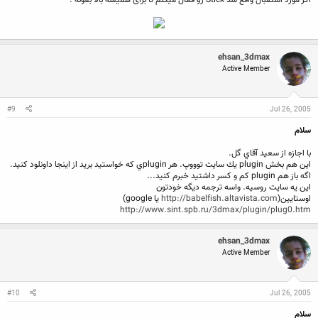
ehsan_3dmax
Active Member
#9
Jul 26, 2005
سلام
با اجازه از سعيد آقاي گل.
اين هم بخش plugin يك سايت توووپ. هر pluginي كه خواستيد بريد از اينجا داونلود كنيد.
اگه باز هم plugin كم و كسر داشتيد خبرم كنيد...
اين يه سايت روسيه. واسه ترجمه ديگه خودتون
اوستايين(
http://babelfish.altavista.com
يا google)
http://www.sint.spb.ru/3dmax/plugin/plug0.htm
ehsan_3dmax
Active Member
#10
Jul 26, 2005
سلام