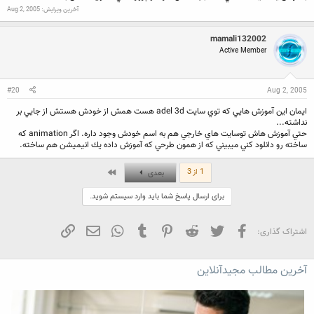
آخرین ویرایش:
Aug 2, 2005
mamali132002
Active Member
#20
Aug 2, 2005
ايمان اين آموزش هايي كه توي سايت adel 3d هست همش از خودش هستش از جايي بر
نداشته...
حتي آموزش هاش توسايت هاي خارجي هم به اسم خودش وجود داره. اگر animation كه
ساخته رو دانلود كني ميبيني كه از همون طرحي كه آموزش داده يك انيميشن هم ساخته.
آخر
1 از 3
بعدی
برای ارسال پاسخ شما باید وارد سیستم شوید.
فیسبوک
تویتر
Reddit
Pinterest
Tumblr
WhatsApp
ایمیل
لینک
اشتراک گذاری:
آخرین مطالب مجیدآنلاین