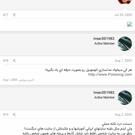
#17
Jul 29, 2005
Iman3D1982
Active Member
#18
Aug 1, 2005
هر كي ميخواد مدلسازي اتوموبيل رو بصورت حرفه اي ياد بگيره!
http://www.Poisoncg.com
آخرین ویرایش:
Aug 1, 2005
Iman3D1982
Active Member
#19
Aug 2, 2005
دستت درد نكنه مملي
ولي اينم مثل بقيه سايتهاي ايراني آموزشها و و عكساش از سايت هاي ديگست!
بنظر من يه سايت شخصي فقط بايد شامل كارها و پروژه هاي همون شخص باشه