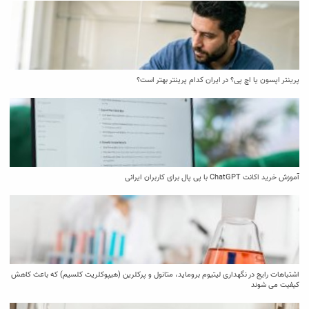
پرینتر اپسون یا اچ پی؟ در ایران کدام پرینتر بهتر است؟
آموزش خرید اکانت ChatGPT با پی پال برای کاربران ایرانی
اشتباهات رایج در نگهداری لیتیوم بروماید، متانول و پرکلرین (هیپوکلریت کلسیم) که باعث کاهش
کیفیت می‌ شوند