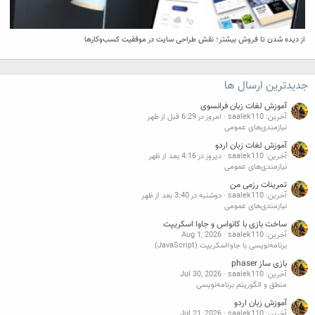
از دیده شدن تا فروش بیشتر؛ نقش طراحی سایت در موفقیت کسب‌وکارها
جدیدترین ارسال ها
آموزش لغات زبان فرانسوی
آخرین: saalek110
امروز در 6:29 قبل از ظهر
نیازمندی‌های عمومی
آموزش لغات زبان اردو
آخرین: saalek110
دیروز در 4:16 بعد از ظهر
نیازمندی‌های عمومی
تمرینات رزمی من
آخرین: saalek110
دوشنبه در 3:40 بعد از ظهر
نیازمندی‌های عمومی
ساخت بازی با کانواس و جاوا اسکریپت
آخرین: saalek110
Aug 1, 2026
برنامه‌نویسی با جاوااسکریپت (JavaScript)
بازی ساز phaser
آخرین: saalek110
Jul 30, 2026
منطق و الگوریتم برنامه‌نویسی
آموزش زبان اردو
آخرین: saalek110
Jul 21, 2026