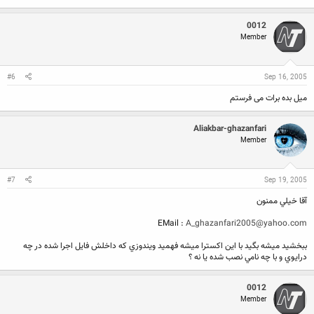
0012
Member
#6
Sep 16, 2005
میل بده برات می فرستم
Aliakbar-ghazanfari
Member
#7
Sep 19, 2005
آقا خيلي ممنون
EMail :
A_ghazanfari2005@yahoo.com
ببخشيد ميشه بگيد با اين اكسترا ميشه فهميد ويندوزي كه داخلش فايل اجرا شده در چه
درايوي و با چه نامي نصب شده يا نه ؟
0012
Member