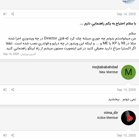
ن
ش
ن
ر
د
و
#1
Sep 14, 2005
ه
ع
م
با سلام احتياج به يكم راهنمايي دارم ...
و
ض
سلام
و
من ميخواستم بدونم چه جوري ميشه چك كرد كه فايل Director در چه ويندوزي اجرا شده
ع
مثلا در 98 يا XP يا ME و ... و اينكه اين ويندوز در چه درايو و فولدري نصب شده است .لطفا
اگر اكسترا سراغ داريد معرفي كنيد در غير اينصورت ممنون ميشم از راه لينگو راهنمايي كنيد
آخرین ویرایش:
Sep 14, 2005
mojtababehdad
M
New Member
#2
Sep 14, 2005
نمی دونم . ببخشید
nima_dir
Active Member
#3
Sep 15, 2005