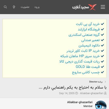
ورود
عضویت
خرید آی پی ثابت
فروشگاه ابزارلند
گروه صنعتی اسکندری
تعمیر صندلی
داتلود انیمیشن
خرید IP ثابت کاور تریدر
خرید سرور HP ماهان شبکه
ربات قیمت گذاری دیجی کالا
قیمت طلا GOLD
چسب کاشی ساروج
برنامه Director
با سلام به احتياج به يكم راهنمايي دارم ...
ش
ت
Sep 14, 2005
Aliakbar-ghazanfari
ر
ا
و
ر
Aliakbar-ghazanfari
ع
ی
Member
ک
خ