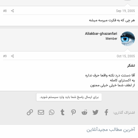
#8
Sep 19, 2005
هر چی که به فکرت میرسه میشه
Aliakbar-ghazanfari
Member
#9
Oct 15, 2005
تشکر
آقا دستت درد نکنه واقعا حرف نداره
یه اکسترای کامله
از لطف شما خیلی خیلی ممنون
برای ارسال پاسخ شما باید وارد سیستم شوید.
فیسبوک
تویتر
Reddit
Pinterest
Tumblr
WhatsApp
ایمیل
لینک
اشتراک گذاری:
آخرین مطالب مجیدآنلاین