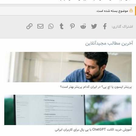
موضوع بسته شده است.
فیسبوک
تویتر
Reddit
Pinterest
Tumblr
WhatsApp
ایمیل
لینک
اشتراک گذاری:
آخرین مطالب مجیدآنلاین
پرینتر اپسون یا اچ پی؟ در ایران کدام پرینتر بهتر است؟
آموزش خرید اکانت ChatGPT با پی پال برای کاربران ایرانی