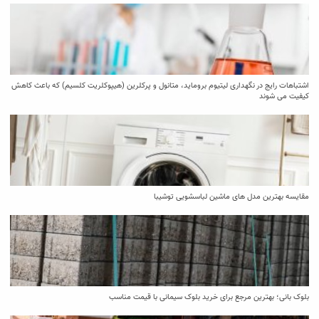
اشتباهات رایج در نگهداری لیتیوم بروماید، متانول و پرکلرین (هیپوکلریت کلسیم) که باعث کاهش
کیفیت می‌ شوند
مقایسه بهترین مدل ‌های ماشین لباسشویی توشیبا
بلوک بانی؛ بهترین مرجع برای خرید بلوک سیمانی با قیمت مناسب