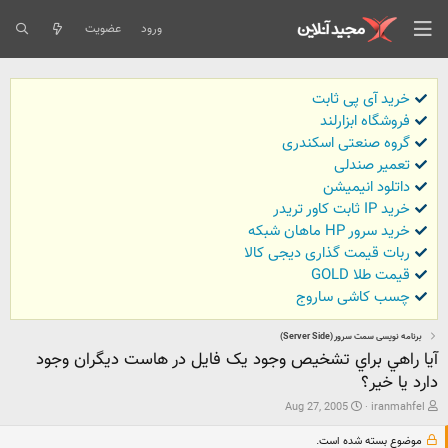
ورود
عضویت
خرید آی پی ثابت
فروشگاه ابزارلند
گروه صنعتی اسکندری
تعمیر صندلی
داتلود انیمیشن
خرید IP ثابت کاور تریدر
خرید سرور HP ماهان شبکه
ربات قیمت گذاری دیجی کالا
قیمت طلا GOLD
چسب کاشی ساروج
برنامه نویسی سمت سرور (Server Side)
آيا راهي براي تشخيص وجود يک فايل در هاست ديگران وجود
دارد يا خير؟
ش
ت
Aug 27, 2005
iranmahfel
ر
ا
و
ر
موضوع بسته شده است.