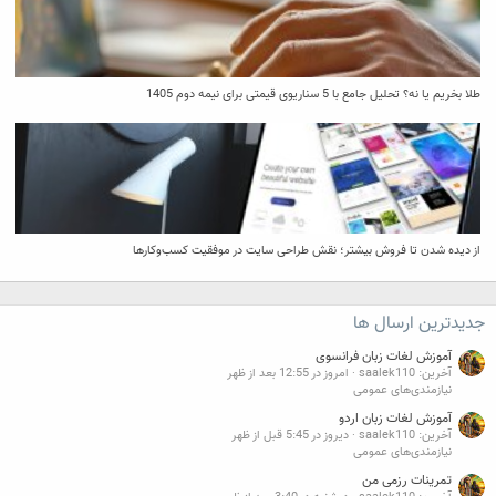
طلا بخریم یا نه؟ تحلیل جامع با 5 سناریوی قیمتی برای نیمه دوم 1405
از دیده شدن تا فروش بیشتر؛ نقش طراحی سایت در موفقیت کسب‌وکارها
جدیدترین ارسال ها
آموزش لغات زبان فرانسوی
آخرین: saalek110
امروز در 12:55 بعد از ظهر
نیازمندی‌های عمومی
آموزش لغات زبان اردو
آخرین: saalek110
دیروز در 5:45 قبل از ظهر
نیازمندی‌های عمومی
تمرینات رزمی من