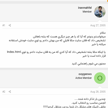
ع
ی
ک
خ
iranmahfel
ن
ش
ن
ر
Member
د
و
ه
ع
م
#1
Aug 27, 2005
و
ض
سلام
و
ميخواستم بدونم که آيا کد يا هر چيز ديگري هست که بشه باهاش
ع
تشخيص داد که فلان سايت مثلا فايلي که من بهش دادم رو توي سايت خودش استفاده
ميکنه يا خير
يا اينکه مثلا بشه تشخيص داد که آيا کدي که من به فلان سايت دادم رو توي Index.html
قرار داده است يا خير
ممنون مي شوم راهنمايي کنيد
oxygenws
O
Active Member
#2
Aug 28, 2005
چندین بار تذکر داده شده....
انجمن مناسب رو انتخاب کنید.
مابقی تاپیک های مشکل دار شما رو من منتقل کردم!!!!!