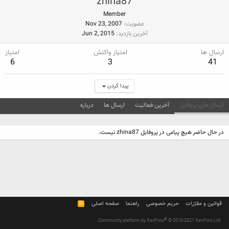
zhina87
Member
عضویت
Nov 23, 2007
آخرین بازدید
Jun 2, 2015
ارسال ها
امتیاز واکنش
امتیاز
6
3
41
پیدا کردن
ارسال های پروفایل
آخرین فعالیت
ارسال ها
درباره
در حال حاضر هیچ پیامی در پروفایل zhina87 نیست.
قوانین و مقرّرات
حریم خصوصی
راهنما
صفحه اصلی
R
S
S
®
Community platform by XenForo
© 2010-2021 XenForo Ltd.