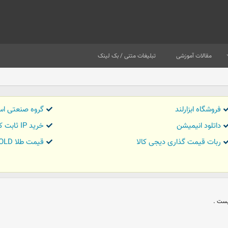
مقالات آموزشی
تبلیغات متنی / بک لینک
فروشگاه ابزارلند
گروه صنعتی اس
داتلود انیمیشن
خرید IP ثابت کاور تریدر
ربات قیمت گذاری دیجی کالا
قیمت طلا GOLD
يست .