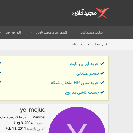
سایت مجیدآنلاین
انجمن‌های مجیدآنلاین
تازه چه خبر
آخرین فعالیت ها
ثبت نام
خرید آی پی ثابت
تعمیر صندلی
خرید سرور HP ماهان شبکه
چسب کاشی ساروج
ye_mojud
Member
·
از
هر جا كه وجود جار
عضویت
Aug 8, 2004
آخرین بازدید
Feb 18, 2011