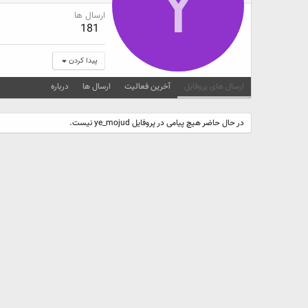
Y
ارسال ها
181
پیدا کردن
ارسال های پروفایل
آخرین فعالیت
ارسال ها
درباره
در حال حاضر هیچ پیامی در پروفایل ye_mojud نیست.