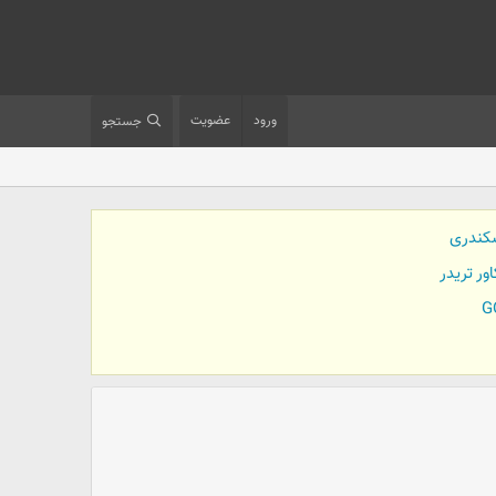
ورود
عضویت
جستجو
کندری