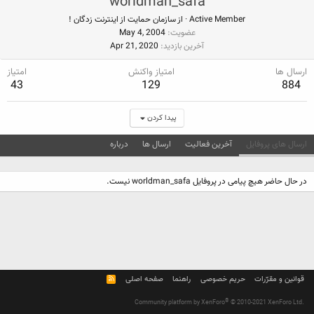
worldman_safa
Active Member
·
از
سازمان حمايت از اينترنت زدگان !
عضویت
May 4, 2004
آخرین بازدید
Apr 21, 2020
ارسال ها
امتیاز واکنش
امتیاز
43
129
884
پیدا کردن
ارسال های پروفایل
آخرین فعالیت
ارسال ها
درباره
در حال حاضر هیچ پیامی در پروفایل worldman_safa نیست.
قوانین و مقرّرات
حریم خصوصی
راهنما
صفحه اصلی
R
S
S
®
Community platform by XenForo
© 2010-2021 XenForo Ltd.