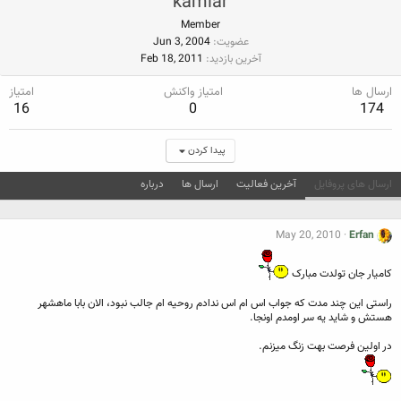
kamiar
Member
عضویت
Jun 3, 2004
آخرین بازدید
Feb 18, 2011
ارسال ها
امتیاز واکنش
امتیاز
16
0
174
پیدا کردن
ارسال های پروفایل
آخرین فعالیت
ارسال ها
درباره
May 20, 2010
Erfan
کامیار جان تولدت مبارک
راستی این چند مدت که جواب اس ام اس ندادم روحیه ام جالب نبود، الان بابا ماهشهر
هستش و شاید یه سر اومدم اونجا.
در اولین فرصت بهت زنگ میزنم.