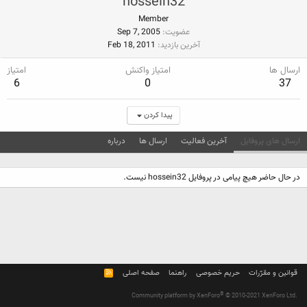
hossein32
Member
عضویت
Sep 7, 2005
آخرین بازدید
Feb 18, 2011
ارسال ها
امتیاز واکنش
امتیاز
6
0
37
پیدا کردن
ارسال های پروفایل
آخرین فعالیت
ارسال ها
درباره
در حال حاضر هیچ پیامی در پروفایل hossein32 نیست.
قوانین و مقرّرات
حریم خصوصی
راهنما
صفحه اصلی
R
S
S
®
Community platform by XenForo
© 2010-2021 XenForo Ltd.