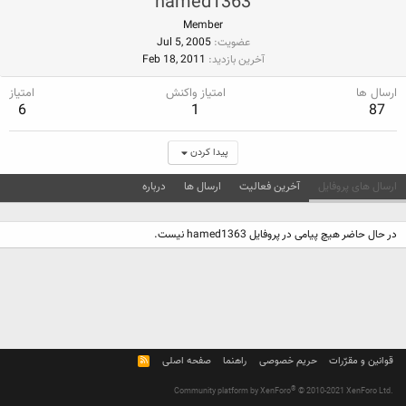
hamed1363
Member
عضویت
Jul 5, 2005
آخرین بازدید
Feb 18, 2011
ارسال ها
امتیاز واکنش
امتیاز
6
1
87
پیدا کردن
ارسال های پروفایل
آخرین فعالیت
ارسال ها
درباره
در حال حاضر هیچ پیامی در پروفایل hamed1363 نیست.
قوانین و مقرّرات
حریم خصوصی
راهنما
صفحه اصلی
R
S
S
®
Community platform by XenForo
© 2010-2021 XenForo Ltd.