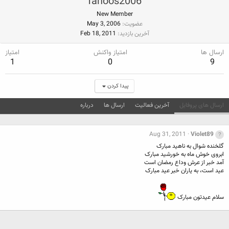
fanoos2006
New Member
عضویت
May 3, 2006
آخرین بازدید
Feb 18, 2011
ارسال ها
امتیاز واکنش
امتیاز
1
0
9
پیدا کردن
ارسال های پروفایل
آخرین فعالیت
ارسال ها
درباره
Aug 31, 2011
Violet89
گلخنده شوال به ناهید مبارک
ابروی خوش ماه به خورشید مبارک
آمد خبر از عرش وداع رمضان است
عید است، به یاران خبر عید مبارک
سلام عیدتون مبارک